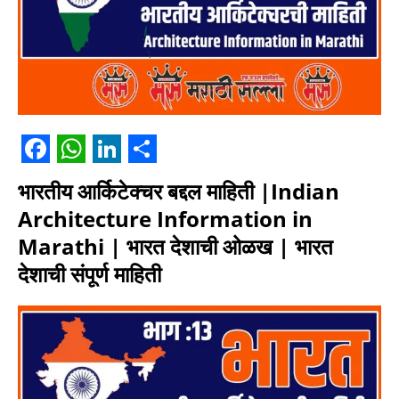
F
W
L
S
भारतीय आर्किटेक्चर बद्दल माहिती |Indian
a
h
i
h
Architecture Information in
c
a
n
a
Marathi | भारत देशाची ओळख | भारत
e
t
k
r
देशाची संपूर्ण माहिती
b
s
e
e
o
A
d
o
p
I
k
p
n