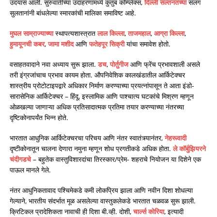
उदयास आली. सुरुवातीच्या उदाहरणांमध्ये कुतुब कॉम्प्लेक्स,
दिल्ली सल्तनतच्या
सलग
सुलतानांनी बांधलेल्या स्मारकांची मालिका समाविष्ट आहे.
मुघल साम्राज्याच्या
स्थापत्यशास्त्रात
लाल किल्ला
,
ताजमहाल
,
आग्रा किल्ला
,
हुमायूनची कबर
,
जामा मशीद
आणि
फतेहपूर सिक्री
यांचा समावेश होतो.
वसाहतवादाने नवा अध्याय सुरू झाला.
डच
,
पोर्तुगीज
आणि फ्रेंच प्रभावशाली असले
तरी इंग्रजांचाच प्रभाव कायम होता. औपनिवेशिक कालखंडातील आर्किटेक्चर
शास्त्रीय प्रोटोटाइपद्वारे अधिकार निर्माण करण्याच्या प्रयत्नांपासून ते आता इंडो-
सारासेनिक आर्किटेक्चर – हिंदू, इस्लामिक आणि पाश्चात्य घटकांचे मिश्रण म्हणून
ओळखल्या जाणाऱ्या अधिक प्रतिसादात्मक प्रतिमा तयार करण्याच्या नंतरच्या
दृष्टिकोनापर्यंत भिन्न होते.
भारतात आधुनिक आर्किटेक्चरचा परिचय आणि नंतर स्वातंत्र्यानंतर,
नेहरूवादी
दृष्टीकोनातून चालना देणारा नमुना म्हणून शोध प्रगतीकडे अधिक होता.
ले कॉर्बुझियरने
चंदीगडचे
– बहुतेक वास्तुविशारदांचा तिरस्कार/प्रेम- शहराचे नियोजन या दिशेने एक
पाऊल मानले गेले.
नंतर आधुनिकतावाद पश्चिमेकडे कमी लोकप्रिय झाला आणि नवीन दिशा शोधल्या
गेल्याने, भारतीय संदर्भात मूळ असलेल्या वास्तुकलेकडे भारतात चळवळ सुरू झाली.
क्रिटिकल प्रादेशिकता नावाची ही दिशा बी.व्ही. दोशी,
चार्ल्स कोरिया
, इत्यादी