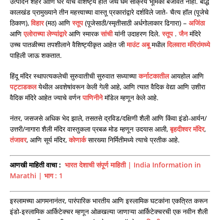
उत्पादन शहरे आणि घरे यांचे वैशिष्ट्य होते जेथे धर्म सक्रिय भूमिका बजावत नाही. बौद्ध
कालखंड प्रामुख्याने तीन महत्त्वाच्या वास्तू प्रकारांद्वारे दर्शविले जाते- चैत्य हॉल (पूजेचे
ठिकाण),
विहार
(मठ) आणि
स्तूप
(पूजेसाठी/स्मृतीसाठी अर्धगोलाकार ढिगारा) –
अजिंठा
आणि
एलोराच्या लेण्यांद्वारे
आणि स्मारक
सांची
यांनी उदाहरण दिले.
स्तूप
.
जैन
मंदिरे
उच्च पातळीच्या तपशीलाने वैशिष्ट्यीकृत आहेत जी
माउंट अबू
मधील
दिलवारा मंदिरांमध्ये
पाहिली जाऊ शकतात.
हिंदू मंदिर स्थापत्यकलेची सुरुवातीची सुरुवात सध्याच्या
कर्नाटकातील
आयहोल आणि
पट्टाडकल
येथील अवशेषांवरून केली गेली आहे, आणि त्यात वैदिक वेद्या आणि उशीरा
वैदिक मंदिरे आहेत ज्याचे वर्णन
पाणिनीने
मॉडेल म्हणून केले आहे.
नंतर, जसजसे अधिक भेद झाले, तसतसे द्रविड/दक्षिणी शैली आणि किंवा इंडो-आर्यन/
उत्तरी/नागारा शैली मंदिर वास्तुकला प्रबळ मोड म्हणून उदयास आली,
बृहदीश्वर मंदिर
,
तंजावर
, आणि सूर्य मंदिर,
कोणार्क
सारख्या निर्मितीमध्ये त्याचे प्रतीक आहे.
आणखी माहिती वाचा
:
भारत देशाची संपूर्ण माहिती | India Information in
Marathi | भाग : 1
इस्लामच्या आगमनानंतर, पारंपारिक भारतीय आणि इस्लामिक घटकांना एकत्रित करून
इंडो-इस्लामिक आर्किटेक्चर म्हणून ओळखल्या जाणाऱ्या आर्किटेक्चरची एक नवीन शैली