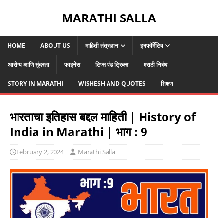
MARATHI SALLA
HOME
ABOUT US
माहिती तंत्रज्ञान
इनफॉर्मेटिव
आरोग्य आणि सुंदरता
फाइनेंस
टिप्स एंड ट्रिक्स
मराठी निबंध
STORY IN MARATHI
WISHESH AND QUOTES
शिक्षण
भारताचा इतिहास बद्दल माहिती | History of
India in Marathi | भाग : 9
February 2, 2024
Marathi Salla