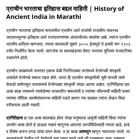
प्राचीन
भारताचा इतिहास बद्दल माहिती |
History of
Ancient India in Marathi
प्राचीन भारताचा इतिहास भारतातील प्राचीन आर्य राजांची राजकीय व्यवस्था
उदयापासूनचा इतिहास आर्य राजघराण्यांच्या अंतापर्यंतचा समावेश आहे, ज्यांना प्राचीन
भारतीय क्षत्रिय म्हणतात. त्याचा कालावधी सुमारे ३००० ईसापूर्व ते इसवी सन १२०६
पर्यंत निर्धारित केला जातो. म्हणजेच या कालखंडाचा शेवट भारतात मुस्लिम राजवटीच्या
स्थापनेने होतो.
प्राचीन काळामध्ये भारतात एकाच वेळी निरनिराळ्या भागांमध्ये वेगवेगळी संस्कृती
असलेले वेगवेगळे समाज राहत होते. भारत हि प्राचीन संस्कृतीची भूमी मानली जाते
शेकडो वर्षांपासुन भारतामध्ये वेगवेगळ्या संस्कृती नांदत आल्या आहेत. प्रगितिहास एक
असा काळ ज्यामध्ये त्यावेळेच्या तत्कालीन समाजांची व त्यांच्या जीवनाची माहिती फक्त
त्यांच्या भौतिक अवशेषांवरूनच माहिती पडते कारण त्या काळात त्यांना लेखन विद्या
परीचयास आली नव्हती.
प्रगितिहास
हा एक असा कालखंड होता जेव्हा मनुष्याला धातूंची माहिती किंवा त्यांचा
उपयोग कसा होतो हे ठाऊक नव्हतं म्हणूनच आपल्या उपजीविकेसाठी त्याला खडे, हाडे
व विशेष करुन दगड यांचा वापर केला. व हा काळ
अश्मयुग
म्हणुन नावाजला जातो. या
कालखंडाचे देखील पुढे वेगवेगळे भाग तयार झाले जसे की पुराश्मयुग, मध्य अश्मयुग,