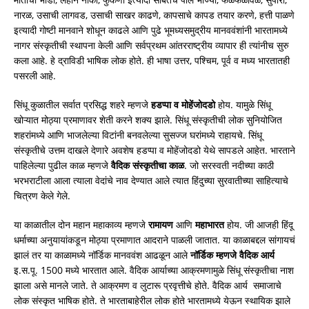
नारळ, उसाची लागवड, उसाची साखर काढणे, कापसाचे कापड तयार करणे, हत्ती पाळणे
इत्यादी गोष्टी मानवाने शोधून काढले आणि पुढे भूमध्यसमुद्रीय मानववंशांनी भारतामध्ये
नागर संस्कृतीची स्थापना केली आणि सर्वप्रथम आंतरराष्ट्रीय व्यापार ही त्यांनीच सुरु
कला आहे. हे द्राविडी भाषिक लोक होते. ही भाषा उत्तर, पश्चिम, पूर्व व मध्य भारतातही
पसरली आहे.
सिंधू कुळातील सर्वात प्रसिद्ध शहरे म्हणजे
हडप्पा
व मोहेंजोदडो
होय. यामुळे सिंधू
खोऱ्यात मोठ्या प्रमाणावर शेती करने शक्य झाले. सिंधू संस्कृतीची लोक सुनियोजित
शहरांमध्ये आणि भाजलेल्या विटांनी बनवलेल्या सुसज्ज घरांमध्ये राहायचे. सिंधू
संस्कृतीचे उत्तम दाखले देणारे अवशेष हडप्पा व मोहेंजोदडो येथे सापडले आहेत. भारताने
पाहिलेल्या पुढील काळ म्हणजे
वैदिक
संस्कृतीचा काळ
. जो सरस्वती नदीच्या काठी
भरभराटीला आला त्याला वेदांचे नाव देण्यात आले त्यात हिंदुच्या सुरवातीच्या साहित्याचे
चित्रण केले गेले.
या काळातील दोन महान महाकाव्य म्हणजे
रामायण
आणि
महाभारत
होय. जी आजही हिंदू
धर्माच्या अनुयायांकडून मोठ्या प्रमाणात आदराने पाळली जातात. या काळाबद्दल सांगायचं
झालं तर या काळामध्ये नॉर्डिक मानववंश आढळून आले
नॉर्डिक
म्हणजे वैदिक आर्य
इ.स.पू. 1500 मध्ये भारतात आले. वैदिक आर्याच्या आक्रमणामुळे सिंधू संस्कृतीचा नाश
झाला असे मानले जाते. ते आक्रमण व लुटारू प्रवृत्तीचे होते. वैदिक आर्य समाजाचे
लोक संस्कृत भाषिक होते. ते भारताबाहेरील लोक होते भारतामध्ये येऊन स्थायिक झाले