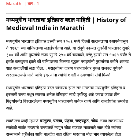
Marathi | भाग : 1
मध्ययुगीन
भारताचा इतिहास बद्दल माहिती |
History of
Medieval India in Marathi
मध्ययुगीन भारताचा इतिहास इसवी सन १२०६ मध्ये दिल्ली सल्तनतच्या स्थापनेपासून
ते १७६१ च्या पानिपतच्या लढाईपर्यंतचा आहे. या संपूर्ण काळात तुर्कांनी भारतावर सुमारे
३०० वर्षे आणि मुघलांचे राज्य सुमारे २५० वर्षे चालवले, परंतु इसवी सन १७६१ पर्यंत ते
इतके कमकुवत झाले की पानिपतच्या तिसऱ्या युद्धात मराठ्यांनी मुघलांच्या वतीने अहमद
शाह अब्दालीशी लढा दिला. . मराठ्यांच्या दारुण पराभवानंतर मुघल राजवट पूर्णपणे
अस्ताचलकडे जाते आणि इंग्रजांना त्यांची शक्ती वाढवण्याची संधी मिळते.
मध्ययुगीन भारताचा इतिहास बद्दल सांगायचं झालं तर भारताचा मध्ययुगीन इतिहास व
इस्लामी राज्य मधून त्याच्या अनेक वैशिष्ट्यं साठी प्रसिद्ध आहे जवळ जवळ तीन
पिढ्यांपर्यंत विस्तारलेल्या मध्ययुगीन भारतामध्ये अनेक राज्ये आणि राजवंशांचा समावेश
आहे.
त्यातीलच काही म्हणजे
चालुक्य
, पल्लव, पंड्या, राष्ट्रकूट, चोळ
. नव्या शतकामध्ये
त्यावेळी सर्वात महत्वाचे राज्यकर्ते म्हणून चोळ राजवट नावाजले जात होते त्यांच्या
राज्यामध्ये श्रीलंका आणि मालदीव सहा दक्षिण भारताचा मोठा भाग व्यापलेला होता