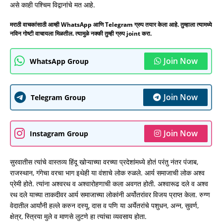
असे काही पश्चिम विद्वानांचे मत आहे.
मराठी वाचकांसाठी आम्ही WhatsApp आणि Telegram ग्रुप तयार केला आहे. तुम्हाला त्यामध्ये
नविन गोष्टी वाचायला मिळतील. त्यामुळे नक्की तुम्ही ग्रुप joint करा.
Join Now
WhatsApp Group
Join Now
Telegram Group
Join Now
Instagram Group
सुरवातीस त्यांचे वास्तव्य हिंदू खोऱ्याच्या वरच्या प्रदेशांमध्ये होतं परंतु नंतर पंजाब,
राजस्थान, गंगेचा वरचा भाग इथेही या वंशाचे लोक रुळले. आर्य समाजाची लोक अश्व
प्रेमी होते. त्यांना अश्वरथ व अश्वारोहणाची कला अवगत होती. अश्वारूढ दले व अश्व
रथ दले याच्या ताकदीवर आर्य समाजाच्या लोकांनी अर्योतरांवर विजय प्राप्त केला. रुग्ण
वेदातील आर्यांनी हल्ले करुन दस्यू, दास व पणि या अर्येतरांचे पशुधन, अन्न, सुवर्ण,
क्षेत्र, स्त्रिया मुले व माणसे लुटणे हा त्यांचा व्यवसाय होता.