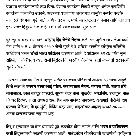
देशाच्या स्वातंत्र्यासाठी लढा दिला. देशाला स्वातंत्र्य मिळावे म्हणून अनेक क्रांतिवीर
स्वातंत्र्य चळवळीत उतरले. अठराव्या शतकाच्या उत्तरार्धात
वासुदेव
बळवंत फडके
यांसारखे देशभक्त पुढे आले आणि नंतर बंगालमध्ये, महाराष्ट्रात व पंजाब आणि सोबतच
इतर उत्तर हिंदुस्थानात काही भागांमध्ये स्वातंत्र्यलढा सुरू झाला.
पुढे सुभाष चंद्र बोस यांनी
आझाद
हिंद सेनेचे नेतृत्व
केले. १४ जुलै १९४२ रोजी वर्धा
येथे आणि ७ ते ८ ऑगस्ट १९४२ रोजी मुंबई येथे अखिल भारतीय काँग्रेस समितीचे
अधिवेशन भरून
छोडो
भारत आंदोलन
करण्यात आले. हे आंदोलन १९४६ पर्यंत सुरू
राहिले. १ नोव्हेंबर १९४६ रोजी ब्रिटिशांनी भारतीय नेत्यांच्या हाती मध्यवर्ती सरकारची
सूत्रे सोपवली.
भारताला स्वातंत्र्य मिळावे म्हणून अनेक स्वातंत्र्य सैनिकांनी आपल्या प्राणाची आहुती
दिली त्यामध्ये
सरदार
वल्लभभाई पटेल
, जवाहरलाल नेहरू, महात्मा गांधी, तात्या टोपे,
नानासाहेब, लाल बहादूर शास्त्री, सुभाष चंद्र बोस, सुखदेव, भगतसिंग, राजगुरू, बाळ
गंगाधर टिळक, लाला लजपत राय, विनायक दामोदर सावरकर, दादाभाई नौरोजी, राम
प्रसाद बिस्मिल, के एम मुंशी, बिपिन चंद्र पाल, चंद्रशेखर आझाद
इत्यादींसारख्या
अनेक क्रांतिवीरांचा सहभाग आहे.
हिंदू व मुसलमान या दोन धर्मांमध्ये पुढे तडजोड होऊ लागले आणि
भारत
व पाकिस्तान
अशी हिंदुस्थानची फाळणी
करण्यात आली.
माउंटबॅटन
योजने
खाली फाळणीची प्रक्रिया