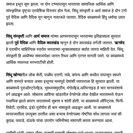
समाज इथून सुरु झाला. या दोन टप्प्यापासून भारताचा सामाजिक आर्थिक आणि
सांस्कृतिक दृष्ट्या प्रादेशिक विस्तार होत गेला. सिंधू संस्कृती व आर्य समाज हे दोन टप्पे
पूर्व वैदिक आणि वैदिक युग म्हणुन नावाजले जातात. वैदिक काळामध्ये हिंदू धर्माचा उदय
झाला.
सिंधू
संस्कृती
आणि
आर्य
समाज
यांच्या आगमनापासून भारताच्या इतिहासाला सुरवात
झाली
पूर्व
वैदिक
आणि
वैदिक
कालखंड
म्हनून हे दोन कालखंड वर्णली जातात.
ऋगवेद
हे प्राचीन साहित्यिक स्त्रोत भारताच्या भूत्कालाबाद्द्ल सर्वात जास्त माहिती देत. सिंधू
संस्कृती हि आधीच्या समाजापेक्षा जास्त स्थिर आणि प्रगत मानली जाते. या काळामध्ये
आर्थिक व्यवस्था भरभराटीची होती.
सिंधू
खोऱ्या
तील लोक शेती, पाळीव प्राणी, तांबे, कांस्य आणि कथील यापासून साधने
आणि शस्त्रे बनवत असत इथूनच मध्यपूर्व देशांशी व्यापाराला हि सुरवात झाली. या
काळामध्ये पुराऑस्ट्रेलॅइड, भूमध्यसमुद्रीय, मंगोलॅइड,अल्पिनाइड हे चार मानववंशाचे
वर्ग आढळून आले. सोबतच आशिया खंडातील वेगवेगळे लोक देखील भारतामध्ये येऊन
स्थायिक झाले कारण भारतामध्ये सुबत्ता व शांती होती. या काळामध्ये ऑस्ट्रिक, चिनी-
तिबेटी, द्राविड, इंडो-युरोपीय ही चार भाषाकुले आढळून आली. या काळामध्ये
मानवजातीला उपयुक्त ठरतील अशा बऱ्याच वेगवेगळ्या गोष्टींचा शोध लागला जसं की
कुदळ, फावडे, दांडके यांचा उपयोग जमिनीच्या मशागती करता करण्यात आला.
मातीची भांडी, लहान नौका, फुंकणी इत्यादी सोबतच पाले भाज्या, फळफळावळ, सुपारी,