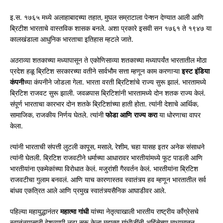
इ.स. १७६५ मध्ये अलाहाबादच्या तहात, मुघल सम्राटाला पेन्शन देण्यात आली आणि
ब्रिटीश भारताचे वास्तविक शासक बनले. अशा प्रकारे इसवी सन १७६१ ते १९४७ या
कालखंडाला आधुनिक भारताचा इतिहास म्हटले जाते.
अठराव्या शतकाच्या मध्यापासून ते एकोणिसाव्या शतकाच्या मध्यापर्यंत भारतातील मोठा
प्रदेश हळू ब्रिटिश सरकारच्या वतीने सार्वभौम सत्ता म्हणून काम करणाऱ्या
इस्ट
इंडिया
कंपनी
च्या कंपनीने जोडला गेला. भारता वरती ब्रिटिशांचे राज्य सुरू झालं. भारतामध्ये
ब्रिटिश राजवट सुरू झाली. जवळपास ब्रिटिशांनी भारतामध्ये दोन शतक राज्य केलं.
संपूर्ण भारताचा कारभार दोन शतके ब्रिटिशांच्या हाती होता. त्यांनी देशाचे आर्थिक,
सामाजिक, राजकीय निर्णय घेतले. त्यांनी
फोडा
आणि राज्य करा
या धोरणाचा वापर
केला.
त्यांनी भारताची संपत्ती लुटली कापूस, मसाले, रेशीम, चहा यासह इतर अनेक संसाधने
त्यांनी घेतली. ब्रिटिश राजवटीने धर्माच्या आधारावर भारतीयांमध्ये फूट पाडली आणि
भारतीयांना एकमेकांच्या विरोधात केलं. मजुरांशी गैरवर्तन केलं. भारतीयांना ब्रिटिश
राजवटीचा गुलाम बनवलं. आणि याच कारणास्तव स्वातंत्र्य हव म्हणून भारतातील सर्व
बांधव एकत्रित आले आणि प्रमुख स्वातंत्र्यसैनिक आघाडीवर आले.
पहिल्या महायुद्धानंतर
महात्मा
गांधी
यांच्या नेतृत्वाखाली भारतीय राष्ट्रीय काँग्रेसचे
स्वातंत्र्यासाठी देशव्यापी लढा सुरू केला महात्मा गांधीजींनी अहिंसेच्या माध्यमातून