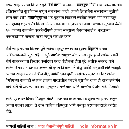
मगध साम्राज्याचा विस्तार पुढे
मौर्य वंशा
ने चालवला.
चंद्रगुप्त
मौर्या
यांचा काळ भारतीय
इतिहासातील सुवर्णकाळ म्हणून नावाजला जातो. त्यांनी लिच्छविस सरदाराच्या मुलीशी
लग्न केलं आणि
पाटलीपुत्र
ची भेट हुंड्यात मिळवली त्यावेळी त्यांनी गंगा नदीपासून
अलाहाबाद शहरापर्यंत विस्तारलेल्या आपल्या साम्राज्याचा पाया रचण्यास सुरुवात केली
१५ वर्षाच्या राजकीय कारकिर्दीमध्ये त्यांना साम्राज्य विस्तारासाठी व भारताच्या
भरभराटीसाठी राजांचा राजा म्हणून संबोधले जाते.
मौर्य साम्राज्याचा विस्तार पुढे त्यांच्या मृत्यूनंतर त्यांचा मुलगा
बिंदुसार
यांच्या
आधिपत्याखाली सुरू राहिला. पुढे
अशोक
सम्राट
यांच राज्य सुरू झालं त्यांच्या आधी
मौर्य साम्राज्याचा विस्तार कर्नाटका पर्यंत पोहोचला होता पुढे अशोक सम्राट याने
कलिंग देशावर आक्रमण करून तो प्रांत जिंकला. ते बौद्ध धर्माचे अनुयायी होते त्यामुळे
त्यांच्या साम्राज्यावर देखील बौद्ध धर्माची छाप होती. अशोक सम्राट यानंतर अनेक
वेगवेगळ्या राजवटी स्थापन झाल्या भारतातील शेवटचे प्राचीन राज्य ही
राजा
हर्षवर्धन
यांचे होते जे आपल्या भावाच्या मृत्यूनंतर तन्नेशवर आणि कन्नोज येथील गादी मिळवली.
काही प्रांतांवर विजय मिळवून शेवटी भारताच्या दख्खनच्या चालुक्य साम्राज्य कडून
त्यांचा पराभव झाला. ते उच्च धार्मिक सहिष्णुता आणि मजबूत प्रशासनासाठी प्रसिद्ध
होते.
आणखी माहिती वाचा
:
भारत देशाची संपूर्ण माहिती | India Information in