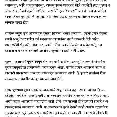
नवाश्मयुग, आणि ताम्रपाषाणयुग. अश्मयुगामध्ये आकाराने मोठी असलेली हात कुऱ्हाड व
यांच्याशीच मिळतीजुळती अशी धार असलेली हत्यारे वापरली जायची. त्या काळातील
मानव जीवन प्रामुख्याने कंदमुळे, फळे किंवा एखाद्या प्राण्याची शिकार करुन त्यांच्या
मांसावर जगत होता.
त्यावेळी मनुष्य एका ठिकाणाहून दुसऱ्या ठिकाणी भ्रमण करायचा. त्यांनी तयार केलेली
दगडी आयुधे भारतातील सर्व महत्त्वाच्या जलौघांच्या काठी सापडली गेली आहेत.
अश्मस्थीही गोदावरी, नर्मदा अशा काही नदीच्या काठी मिळालेल्या आहेत परंतु त्या
काळातील मानवाचे शरीराचे अवशेष अजुनही सापडले नाही आहेत.
पुढच्या काळामध्ये
पुराणाश्मयुग
होता ज्यामध्ये आधीच्या अश्मयुगीन हत्यारे यांमध्ये व
पुराणाश्मयुगातील हत्यारांमध्ये फरक दिसून आला. यावेळी हत्यारे आकाराने लहान व
गारगोटी यासारख्या दगडांच्या माध्यमातून बनवण्यात आली. हि हत्यारे हाडांच्या किंवा
लाकडाच्या खोबणीत बसवून वापरली जात होती.
उत्तर
पुराणाश्मयुगा
त हत्यारांचा वापरामध्ये अजुन बदल घडून आला. छोट्या छिन्न्या,
कोरके, गारगोटीची धारदार पती अशा हत्यारांचा उपयोग जास्त प्रमाणात होऊ लागला.
अगदी लहान आकाराची गारगोटीची पाती, टोचे, बाणासारखी टोके इत्यादी हत्यारे मध्य
अश्मयुगामध्ये वापरण्यात आली. या कालखंडाचे पुरावे देणारी काही अवशेष सुरवातीला
गुजरात आणि पुढे उत्तर प्रदेश मध्ये आढळून आले. या काळातील माणसांचे सांगाडे हि