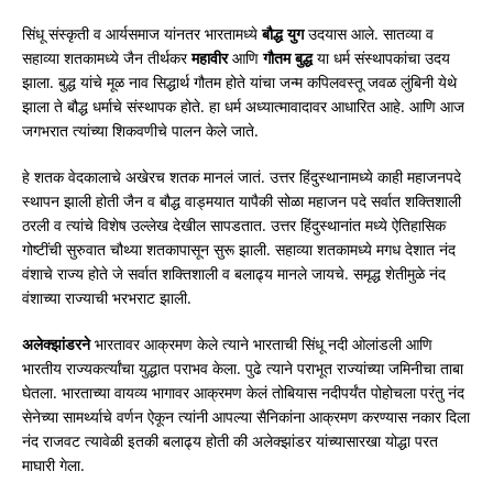
सिंधू संस्कृती व आर्यसमाज यांनतर भारतामध्ये
बौद्ध
युग
उदयास आले. सातव्या व
सहाव्या शतकामध्ये जैन तीर्थकर
महावीर
आणि
गौतम
बुद्ध
या धर्म संस्थापकांचा उदय
झाला. बुद्ध यांचे मूळ नाव सिद्धार्थ गौतम होते यांचा जन्म कपिलवस्तू जवळ लुंबिनी येथे
झाला ते बौद्ध धर्माचे संस्थापक होते. हा धर्म अध्यात्मावादावर आधारित आहे. आणि आज
जगभरात त्यांच्या शिकवणीचे पालन केले जाते.
हे शतक वेदकालाचे अखेरच शतक मानलं जातं. उत्तर हिंदुस्थानामध्ये काही महाजनपदे
स्थापन झाली होती जैन व बौद्ध वाड्मयात यापैकी सोळा महाजन पदे सर्वात शक्तिशाली
ठरली व त्यांचे विशेष उल्लेख देखील सापडतात. उत्तर हिंदुस्थानांत मध्ये ऐतिहासिक
गोष्टींची सुरुवात चौथ्या शतकापासून सुरू झाली. सहाव्या शतकामध्ये मगध देशात नंद
वंशाचे राज्य होते जे सर्वात शक्तिशाली व बलाढ्य मानले जायचे. समृद्ध शेतीमुळे नंद
वंशाच्या राज्याची भरभराट झाली.
अलेक्झांडरने
भारतावर आक्रमण केले त्याने भारताची सिंधू नदी ओलांडली आणि
भारतीय राज्यकर्त्यांचा युद्धात पराभव केला. पुढे त्याने पराभूत राज्यांच्या जमिनीचा ताबा
घेतला. भारताच्या वायव्य भागावर आक्रमण केलं तोबियास नदीपर्यंत पोहोचला परंतु नंद
सेनेच्या सामर्थ्याचे वर्णन ऐकून त्यांनी आपल्या सैनिकांना आक्रमण करण्यास नकार दिला
नंद राजवट त्यावेळी इतकी बलाढ्य होती की अलेक्झांडर यांच्यासारखा योद्धा परत
माघारी गेला.