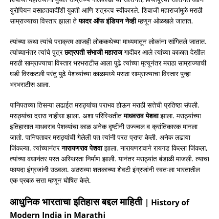
युरोपियन वसाहतवादींशी युक्ती आणि शत्रुत्व स्वीकारले. शिवाजी महाराजांमुळे मराठी
साम्राज्याचा विस्तार झाला ते
फादर
ऑफ इंडियन नेव्ही
म्हणून ओळखले जातात.
त्यांच्या कथा त्यांचे पराक्रम आजही लोककथेच्या माध्यमातून लोकांना सांगितले जातात.
त्यांच्यानंतर त्यांचे पुत्र
छत्रपती
संभाजी महाराज
गादीवर आले त्यांच्या काळात देखील
मराठी साम्राज्याचा विस्तार भरभराटीस आला पुढे त्यांच्या मृत्यूनंतर मराठा साम्राज्याची
घडी विस्कटली परंतु पुढे पेशव्यांच्या काळामध्ये मराठा साम्राज्याचा विस्तार पुन्हा
भरभराटीस आला.
पानिपतच्या तिसऱ्या लढाईत मराठ्यांचा पराभव होऊन मराठी सत्तेची प्रतिष्ठा संपली.
मराठ्यांचा दरारा नाहीसा झाला. अशा परिस्थितीत
माधवराव
पेशवा
झाला. मराठ्यांच्या
इतिहासात माधवराव पेशव्यांचा काळ अनेक दृष्टींनी उज्ज्वल व क्रांतिकारक मानला
जातो. पानिपतावर मराठ्यांची गेलेली पत त्यांनी परत प्राप्त केली. अनेक लढाया
जिंकल्या. त्यांच्यानंतर
नारायणराव
पेशवा
झाला. नारायणरावाने रायगड किल्ला जिंकला,
त्यांच्या वधानंतर परत अस्थिरता निर्माण झाली. यानंतर मराठ्यांत बंडाळी माजली. त्याचा
फायदा इंग्रजांनी उठवला. अठराव्या शतकाच्या शेवटी इंग्रजांनी स्वतःला भारतातील
एक प्रबळ सत्ता म्हणून घोषित केले.
आधुनिक
भारताचा इतिहास
बद्दल माहिती
| History of
Modern India in Marathi