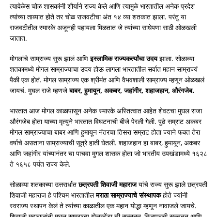
त्यावेळेस चोळ शासकांनी शौर्याने राज्य केले आणि त्यामुळे भारतातील अनेक प्रदेश
त्यांच्या ताब्यात होते तर चोळ राजवटीचा अंत १४ व्या शतकात झाला. परंतु या
राजवटीतील स्मारके अजूनही पहायला मिळतात जे त्यांच्या साधेपणा साठी ओळखली
जातात.
मोगलांचे साम्राज्य सुरू झालं आणि
इस्लामिक
राज्यकर्त्यांचा उदय
झाला. सोळाव्या
शतकामध्ये मोगल साम्राज्याचा उदय होऊ लागला भारतातील सर्वात महान साम्राज्यं
पैकी एक होतं. मोगल साम्राज्य एक श्रीमंत आणि वैभवशाली साम्राज्य म्हणून ओळखलं
जायचं. मुघल राजे म्हणजे
बाबर
, हुमायून, अकबर, जहांगीर, शहाजहान, औरंगजेब.
भारतात आज मोगल काळापासून अनेक स्मारके अस्तित्वात आहेत शेवटचा मुघल राजा
औरंगजेब होता याच्या मृत्युने भारतात विघटनाची बीजे पेरली गेली. पुढे सम्राट अकबर
मोगल साम्राज्याचा बाबर आणि हुमायून नंतरचा तिसरा सम्राट होता ज्याने फक्त तेरा
वर्षाचे असताना साम्राज्याची सूत्रे हाती घेतली. शहाजहान हा बाबर, हुमायून, अकबर
आणि जहांगीर यांच्यानंतर चा पाचवा मुगल शासक होता जो भारतीय उपखंडामध्ये १६२८
ते १६५८ पर्यंत राज्य केले.
सोळाव्या शतकाच्या उत्तरार्धात
छत्रपती
शिवाजी महाराज
यांचे राज्य सुरू झाले छत्रपती
शिवाजी महाराज हे पश्चिम भारतातील
मराठा
साम्राज्याचे संस्थापक
होते ज्यांनी
स्वराज्य स्थापन केलं ते त्यांच्या काळातील एक महान योद्धा म्हणून नावाजले जायचे.
शिवाजी महाराजांनी मुघल साम्राज्य गोलकोंडा ची सल्तनत, विजापूरची सल्तनत आणि