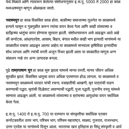
येथे मिळाले आणि त्यावरून केलेल्या संशोधनानुसार इ.स.पू. 5000 ते 2000 हा काळ
मध्यअश्मयुग म्हणुन ओळखला जातो.
नवाश्मयुग
हा काळ विकसित काळ होता. बाकीच्या समाजाच्या तुलनेत या काळामध्ये
हत्यारे घासून व गुळगुळीत करुन त्यांचा वापर केला गेला आणि काही तांब्याच्या व
ब्राँझच्या धातूंचा वापर होण्यास सुरवात झाली. संशोधनावरून असे आढळून आले आहे
की कर्नाटक, आंध्रप्रदेश, आसाम, बिहार, बंगाल मधील काही भाग इत्यादी भागांमध्ये या
काळातील वस्त्या आढळून आल्या आहेत.या काळामध्ये मानवाला कृषिविद्या इत्यादींचा
शोध लागला आणि त्यांची वस्ती अजून स्थिर झाली आता या काळातील माणूस अन्न
संकलन नव्हे तर अन्न उत्पादक बनला.
पुढे
ताम्रपाषाण
युग
हा काळ सुरु झाला यामध्ये मानव वस्ती, मानव जीवन अधिक
सुरळीत झालं. विकसित धातूचा वापर अधिक प्रमाणात होऊ लागला. या काळामध्ये व
नवाश्मयुग काळामध्ये घरदार यांची रचना, वसाहतींची आखणी, मृत पात्रांची घडण
करण्याची पद्धत, मृतांची विल्हेवाट लावण्याची पद्धती, पूजा पद्धती, पूजनीय वस्तू यांमध्ये
साम्यता आढळून आली. या काळामध्ये तांब्याच्या व ब्रांचच्या आयुधांचा वापर सर्वाधिक
केला गेला.
इ.स.पू. 1400 ते इ.स.पू. 700 या दरम्यान या संस्कृतीचा सर्वाधिक प्रसार
कर्नाटकातील उत्तर भाग, पश्चिम भाग, पश्चिम महाराष्ट्र, माळवा, गुजरात, राजस्थान,
उत्तर प्रदेश या भागांमध्ये दिसून आला. भारताचा खरा इतिहास हा सिंधू संस्कृती व आर्य