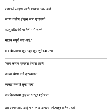
लहानसे आयुष्य आणि काळजी फार आहे
जगणं कठीण होऊन जातं एकाक्षणी
परंतु वडिलांचे पाठिशी उभे राहणे
यातच संपूर्ण यश आहे.”
वाढदिवसाच्या खूप खूप खूप शुभेच्छा पप्पा
“मला कायम प्रकाश देणारा आणि
कायम योग्य मार्ग दाखवणारा
व्यक्ती म्हणजे तुम्ही बाबा
वाढदिवसाच्या तुम्हाला भरपूर शुभेच्छा”
ठेच लागल्यावर आई ग हा शब्द आपल्या तोंडातून बाहेर पडतो