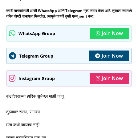
मराठी वाचकांसाठी आम्ही WhatsApp आणि Telegram ग्रुप तयार केला आहे. तुम्हाला त्यामध्ये
नविन गोष्टी वाचायला मिळतील. त्यामुळे नक्की तुम्ही ग्रुप joint करा.
Join Now
WhatsApp Group
Join Now
Telegram Group
Join Now
Instagram Group
वाढदिवसाच्या हार्दिक शुभेच्छा माझी जानू
तुझ्यावर रुसणं, रागावणं
मला कधी जमलच नाही.
कारण तुझ्याशिवाय माझं मन