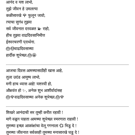
आनंद व यश लाभो,
तुझे जीवन हे उमलत्या
कळीसारखे 🌹 फुलून जावो,
त्याचा सुगंध तुझ्या
सर्व जीवनात दरवळत 💫 राहो,
हीच तुझ्या वाढदिवसानिमीत्त
ईश्वरचरणी प्रार्थना.
🎂😍वाढदिवसाच्या
हार्दीक शुभेच्छा.🎂🤩
आजचा दिवस आमच्यासाठीही खास आहे,
तुला उदंड आयुष्य लाभो,
मनी हाच ध्यास आहे! यशस्वी हो,
औक्षवंत हो ✨, अनेक शुभ आशीर्वादांसह
🎂🌹वाढदिवसाच्या अनेक शुभेच्छा.🎂🌹
शिखरे आनंदाची सर तुम्ही करीत रहावी !
मागे वळून पाहता आमच्या शुभेच्छा स्मरणात राहावी !
तुमच्या इच्छा आकांक्षांचा वेलू गगनाला 💞 भिडू दे !
तुमच्या जीवनात सर्वकाही तुमच्या मनासारखे घडू दे !