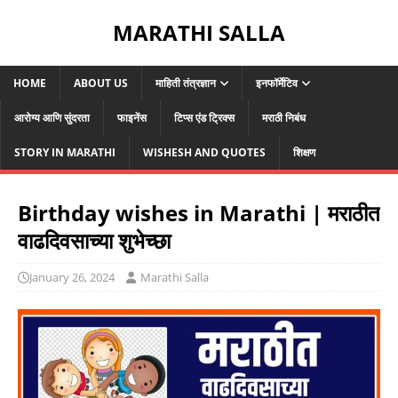
MARATHI SALLA
HOME
ABOUT US
माहिती तंत्रज्ञान
इनफॉर्मेटिव
आरोग्य आणि सुंदरता
फाइनेंस
टिप्स एंड ट्रिक्स
मराठी निबंध
STORY IN MARATHI
WISHESH AND QUOTES
शिक्षण
Birthday wishes in Marathi | मराठीत
वाढदिवसाच्या शुभेच्छा
January 26, 2024
Marathi Salla