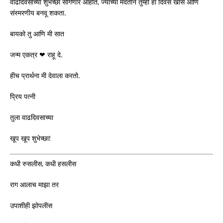
वाढदिवसाच्या शुभेच्छा सांगणार आहोत, ज्याच्या मदतीने तुम्ही हा दिवस खास आणि
संस्मरणीय बनवू शकता.
बायको तु आणि मी सात
जन्म एकत्र ❤ राहू दे.
हीच प्रार्थना मी देवाला करतो.
प्रिय पत्नी
तुला वाढदिवसाच्या
खूप खूप शुभेच्छा!
कधी रुसलीस, कधी हसलीस
राग आलाच माझा तर
उपाशीही झोपलीस