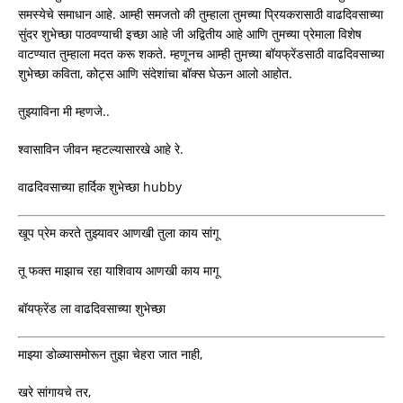
समस्येचे समाधान आहे. आम्‍ही समजतो की तुम्‍हाला तुमच्‍या प्रियकरासाठी वाढदिवसाच्या
सुंदर शुभेच्छा पाठवण्‍याची इच्छा आहे जी अद्वितीय आहे आणि तुमच्‍या प्रेमाला विशेष
वाटण्‍यात तुम्‍हाला मदत करू शकते. म्हणूनच आम्ही तुमच्या बॉयफ्रेंडसाठी वाढदिवसाच्या
शुभेच्छा कविता, कोट्स आणि संदेशांचा बॉक्स घेऊन आलो आहोत.
तुझ्याविना मी म्हणजे..
श्वासाविन जीवन म्हटल्यासारखे आहे रे.
वाढदिवसाच्या हार्दिक शुभेच्छा hubby
खूप प्रेम करते तुझ्यावर आणखी तुला काय सांगू
तू फक्त माझाच रहा याशिवाय आणखी काय मागू
बॉयफ्रेंड ला वाढदिवसाच्या शुभेच्छा
माझ्या डोळ्यासमोरून तुझा चेहरा जात नाही,
खरे सांगायचे तर,