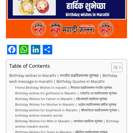
F
W
L
S
a
h
i
h
Table of Contents
c
a
n
a
Birthday wishes in Marathi | मराठीत वाढदिवसाच्या शुभेच्छा | Birthday
wish message in marathi | Birthday Quotes in Marathi
e
t
k
r
Friend Birthday Wishes in marathi | मित्राला वाढदिवसाच्या मराठीत शुभेच्छा
b
s
e
e
Birthday wishes for girlfriend in Marathi | गर्लफ्रेंड ला वाढदिवसाच्या शुभेच्छा
Birthday Wishes for Father in Marathi | वडिलांसाठी वाढदिवस शुभेच्छा
o
A
d
Birthday Wishes For Mother In Marathi | आईला वाढदिवसाच्या हार्दिक शुभेच्छा
Birthday wishes for boyfriend in Marathi | बॉयफ्रेंडला वाढदिवसाच्या शुभेच्छा |
o
p
I
birthday wishes marathi words
Birthday Wishes For Wife In Marathi | बायकोला वाढदिवस शुभेच्छा | Birthday
k
p
n
wishes marathi words
Birthday Wishes For Sister In Marathi | बहिणीला वाढदिवसाच्या शुभेच्छा