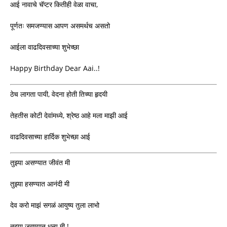
आई नावाचे चॅप्टर कितीही वेळा वाचा,
पूर्णतः समजण्यास आपण असमर्थच असतो
आईला वाढदिवसाच्या शुभेच्छा
Happy Birthday Dear Aai..!
ठेच लागता पायी, वेदना होती तिच्या हृदयी
तेहतीस कोटी देवांमध्ये, श्रेष्ठ आहे मला माझी आई
वाढदिवसाच्या हार्दिक शुभेच्छा आई
तुझ्या असण्यात जीवंत मी
तुझ्या हसण्यात आनंदी मी
देव करो माझं सगळं आयुष्य तुला लाभो
तुझ्या जगण्यात धन्य मी !