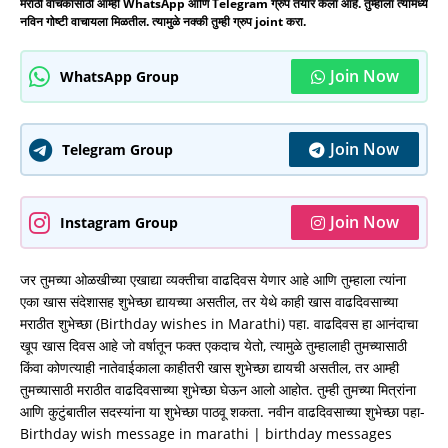
मराठी वाचकांसाठी आम्ही WhatsApp आणि Telegram ग्रुप तयार केला आहे. तुम्हाला त्यामध्ये
नविन गोष्टी वाचायला मिळतील. त्यामुळे नक्की तुम्ही ग्रुप joint करा.
Join Now
WhatsApp Group
Join Now
Telegram Group
Join Now
Instagram Group
जर तुमच्या ओळखीच्या एखाद्या व्यक्तीचा वाढदिवस येणार आहे आणि तुम्हाला त्यांना
एका खास संदेशासह शुभेच्छा द्यायच्या असतील, तर येथे काही खास वाढदिवसाच्या
मराठीत शुभेच्छा (Birthday wishes in Marathi) पहा. वाढदिवस हा आनंदाचा
खूप खास दिवस आहे जो वर्षातून फक्त एकदाच येतो, त्यामुळे तुम्हालाही तुमच्यासाठी
किंवा कोणत्याही नातेवाईकाला काहीतरी खास शुभेच्छा द्यायची असतील, तर आम्ही
तुमच्यासाठी मराठीत वाढदिवसाच्या शुभेच्छा घेऊन आलो आहोत. तुम्ही तुमच्या मित्रांना
आणि कुटुंबातील सदस्यांना या शुभेच्छा पाठवू शकता. नवीन वाढदिवसाच्या शुभेच्छा पहा-
Birthday wish message in marathi | birthday messages