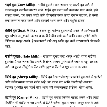
गाईचे दूध (Cow Milk):
– गायीचे दूध हे सर्वात सामान्य प्रकारचे दूध आहे, जे
मानवाकडून सर्वाधिक वापरले जाते. गाईचे दूध वजन कमी करण्यास मदत करते, हाडे
मजबूत करते, दात तयार करते आणि रोगप्रतिकारक शक्ती देखील वाढवते. हे चरबी
कमी करण्यास मदत करते आणि हृदयाचे रक्षण करते आणि मधुमेह टाळते.
शेळीचे दूध(Goat Milk) :
– शेळीचे दूध गाईच्या दुधासारखे असते. हे आरोग्यासाठी
खूप चांगले असू शकते, कारण ते चरबी देखील कमी करते आणि त्यात प्रथिने आणि
कॅल्शियम भरपूर असते. हे पचनासाठी सोपे आहे आणि सूज कमी करण्यासाठी ओळखले
जाते.
म्हशीचे दूध(Buffalo Milk):
– म्हशीच्या दुधात फॅट भरपूर असते. त्यात गाईच्या
दुधापेक्षा 2 पट जास्त फॅट असते. विशेषत: लहान मुलांसाठी हे पचायला खूप अवघड
आहे. या दुधात सॅच्युरेटेड फॅट आणि एकूणच कॅलरीज खूप जास्त असतात.
मेंढीचे दूध (Sheep Milk):
– मेंढीचे दूध हे प्राण्यांपासून बनवलेले दूध आहे जे प्रथिने
आणि कॅल्शियमचा चांगला स्रोत आहे. पण त्यात फॅट आणि कॅलरीजही असतात.
मेंढीच्या दुधातील घन पदार्थ चीज आणि दही बनवण्यासाठी विशेषतः योग्य आहेत.
उंटाचे दूध (Camel Milk)
:- उंटाचे दूध चवीला किंचित खारट असते आणि त्यात
व्हिटॅमिन सी देखील जास्त असते. हे UAE गाईच्या दुधाला पर्याय म्हणून वापरले जाते.