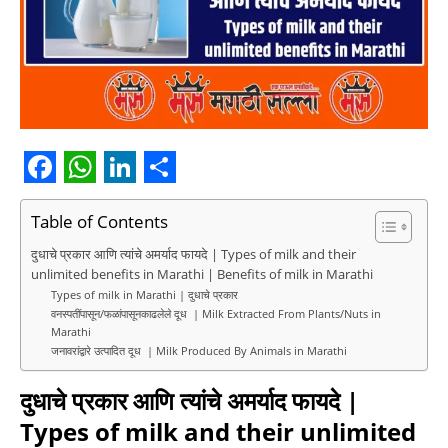
F
W
L
S
a
h
i
h
Table of Contents
c
a
n
a
दुधाचे प्रकार आणि त्यांचे अमर्याद फायदे | Types of milk and their
unlimited benefits in Marathi | Benefits of milk in Marathi
e
t
k
r
Types of milk in Marathi | दुधाचे प्रकार
b
s
e
e
वनस्पतींपासून/फळांपासूनकाढलेले दूध | Milk Extracted From Plants/Nuts in
Marathi
o
A
d
जनावरांद्वारे उत्पादित दूध | Milk Produced By Animals in Marathi
o
p
I
दुधाचे प्रकार आणि त्यांचे अमर्याद फायदे |
k
p
n
Types of milk and their unlimited