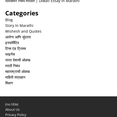
दिवाळीवर निबंध मराठीत | Diwali Essay in Marathi
Categories
Blog
Story In Marathi
Wishesh and Quotes
आरोग्य आणि सुंदरता
इनफॉर्मेटिव
टिप्स एंड ट्रिक्स
फाइनेंस
भारत देशाची ओळख
मराठी निबंध
महाराष्ट्राची ओळख
माहिती तंत्रज्ञान
शिक्षण
(no title)
About Us
Privacy Policy