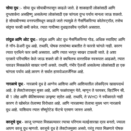
सोया दूध
:- सोया दूध सोयाबीनपासून काढले जाते. हे शाकाहारी लोकांसाठी आणि
दुग्धशर्करा असहिष्णु असलेल्या लोकांसाठी एक चांगला दुग्ध पर्याय मानला जाऊ शकतो.
हे सोयाबीनच्या वनस्पतींमधून काढले जाते त्यामुळे ते नैसर्गिकरित्या कोलेस्ट्रॉल, तसेच
संतृप्त चरबी कमी करेल. त्यात गायीच्या दुधाइतकीच प्रथिने असतात.
तांदूळ आणि ओट दूध:
– तांदूळ आणि ओट दूध नैसर्गिकरित्या गोड, अधिक स्वादिष्ट आणि
ते नॉन-डेअरी दूध आहे. तथापि, पोषक तत्वांच्या बाबतीत ते फारसे चांगले नाही. कारण
त्यात प्रथिने फार कमी असतात. आणि त्यात भरपूर साखर टाकली जाते. हे अशा
प्रकारे परिभाषित केले जाऊ शकते की ते क्वचितच वास्तविक स्वरूपात आढळते, त्यात
पावडर मिसळलेले साखर पाणी असते. तथापि, गंभीर ऍलर्जी असलेल्या लोकांसाठी हा एक
चांगला पर्याय आहे.कारण ते सर्वात हायपोअलर्जेनिक आहे.
नारळाचे दूध
:- नारळाचे दूध हे आग्नेय आशिया आणि आशियातील लोकप्रिय खाद्यपदार्थ
आहे. हे लैक्टोजपासून मुक्त आहे, आणि फळांपासून येते, म्हणून ते फायबर, व्हिटॅमिन सी,
बी 1 लोह आणि कॅल्शियमचा उत्कृष्ट स्रोत आहे. तथापि, ते WHO ने स्वीकारले नाही
कारण ते खोबरेल तेलाच्या विरोधात आहे. आणि नारळाच्या तेलाचा मुख्य भाग नारळाचे
दूध आहे. याशिवाय त्यात सॅच्युरेटेड फॅटचे प्रमाण जास्त असते.
काजूचे दूध
:- काजू पाण्यात मिसळल्यावर त्याचा परिणाम मलईसारखा द्रव बनतो, ज्याला
आपण काजू दूध म्हणतो. काजूचे दूध हे लैक्टोजमुक्त असते, परंतु त्यात मिळणारे पोषक