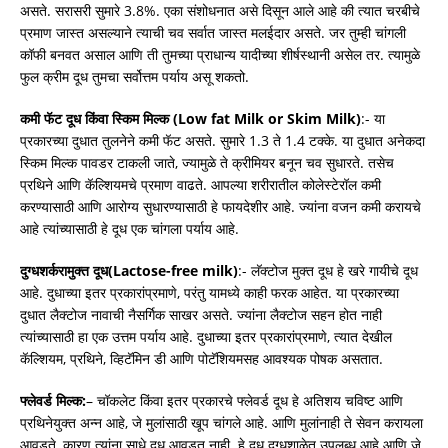
असते. सरासरी सुमारे 3.8%. एका संशोधनात असे दिसून आले आहे की त्यात चरबीचे
प्रमाण जास्त असल्याने त्याची चव सर्वात जास्त मलईदार असते. जर तुम्ही चांगली
कॉफी बनवत असाल आणि ती तुमच्या प्राधान्य यादीच्या शीर्षस्थानी असेल तर. त्यामुळे
फुल क्रीम दूध तुमचा सर्वोत्तम पर्याय असू शकतो.
कमी फॅट दूध किंवा स्किम मिल्क (Low fat Milk or Skim Milk)
:- या
प्रकारच्या दुधात तुलनेने कमी फॅट असते. सुमारे 1.3 ते 1.4 टक्के. या दुधात अनेकदा
स्किम मिल्क पावडर टाकली जाते, ज्यामुळे ते क्रीमियर बनून चव सुधारते. तसेच
प्रथिने आणि कॅल्शियमचे प्रमाण वाढते. आपल्या शरीरातील कोलेस्टेरॉल कमी
करण्यासाठी आणि आरोग्य सुधारण्यासाठी हे फायदेशीर आहे. ज्यांना वजन कमी करायचे
आहे त्यांच्यासाठी हे दूध एक चांगला पर्याय आहे.
दुग्धशर्करामुक्त दूध(Lactose-free milk)
:- लॅक्टोज मुक्त दूध हे खरे गायीचे दूध
आहे. दुधाच्या इतर प्रकारांप्रमाणे, परंतु यामध्ये काही फरक आहेत. या प्रकारच्या
दुधात लैक्टोज नावाची नैसर्गिक साखर असते. ज्यांना लैक्टोज सहन होत नाही
त्यांच्यासाठी हा एक उत्तम पर्याय आहे. दुधाच्या इतर प्रकारांप्रमाणे, त्यात देखील
कॅल्शियम, प्रथिने, व्हिटॅमिन डी आणि पोटॅशियमसह आवश्यक पोषक असतात.
फ्लेवर्ड मिल्क:
– चॉकलेट किंवा इतर प्रकारचे फ्लेवर्ड दूध हे अतिशय चविष्ट आणि
प्रथिनेयुक्त अन्न आहे, जे मुलांसाठी खूप चांगले आहे. आणि मुलांनाही ते सेवन करायला
आवडते, कारण त्यांना साधे दूध आवडत नाही. हे दूध दुग्धशाळेत उपलब्ध आहे आणि जे