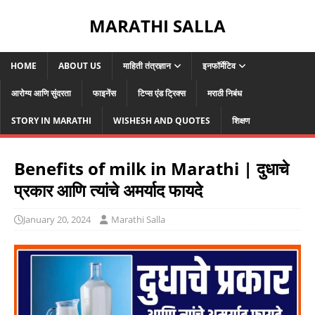
MARATHI SALLA
HOME
ABOUT US
माहिती तंत्रज्ञान
इनफॉर्मेटिव
आरोग्य आणि सुंदरता
फाइनेंस
टिप्स एंड ट्रिक्स
मराठी निबंध
STORY IN MARATHI
WISHESH AND QUOTES
शिक्षण
Benefits of milk in Marathi | दुधाचे
प्रकार आणि त्यांचे अमर्याद फायदे
January 20, 2024
Marathi Salla