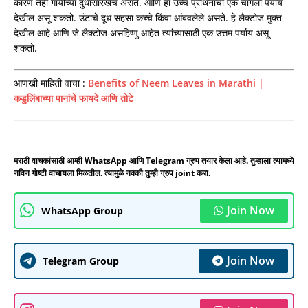
कारण तेही गायीच्या दुधासारखेच असते. आणि हा उच्च प्रथिनांचा एक चांगला पर्याय
देखील असू शकतो. उंटाचे दूध सहसा कच्चे किंवा आंबवलेले असते. हे लैक्टोज मुक्त
देखील आहे आणि जे लैक्टोज असहिष्णु आहेत त्यांच्यासाठी एक उत्तम पर्याय असू
शकतो.
आणखी माहिती वाचा :
Benefits of Neem Leaves in Marathi |
कडुलिंबाच्या पानांचे फायदे आणि तोटे
मराठी वाचकांसाठी आम्ही WhatsApp आणि Telegram ग्रुप तयार केला आहे. तुम्हाला त्यामध्ये
नविन गोष्टी वाचायला मिळतील. त्यामुळे नक्की तुम्ही ग्रुप joint करा.
Join Now
WhatsApp Group
Join Now
Telegram Group