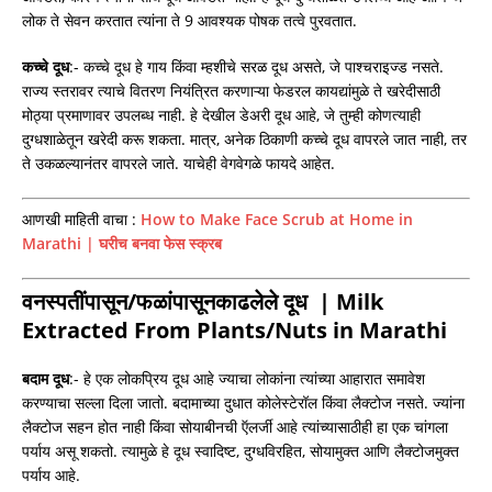
लोक ते सेवन करतात त्यांना ते 9 आवश्यक पोषक तत्वे पुरवतात.
कच्चे दूध
:- कच्चे दूध हे गाय किंवा म्हशीचे सरळ दूध असते, जे पाश्चराइज्ड नसते.
राज्य स्तरावर त्याचे वितरण नियंत्रित करणाऱ्या फेडरल कायद्यांमुळे ते खरेदीसाठी
मोठ्या प्रमाणावर उपलब्ध नाही. हे देखील डेअरी दूध आहे, जे तुम्ही कोणत्याही
दुग्धशाळेतून खरेदी करू शकता. मात्र, अनेक ठिकाणी कच्चे दूध वापरले जात नाही, तर
ते उकळल्यानंतर वापरले जाते. याचेही वेगवेगळे फायदे आहेत.
आणखी माहिती वाचा :
How to Make Face Scrub at Home in
Marathi | घरीच बनवा फेस स्क्रब
वनस्पतींपासून/फळांपासूनकाढलेले दूध | Milk
Extracted From Plants/Nuts in Marathi
बदाम दूध
:- हे एक लोकप्रिय दूध आहे ज्याचा लोकांना त्यांच्या आहारात समावेश
करण्याचा सल्ला दिला जातो. बदामाच्या दुधात कोलेस्टेरॉल किंवा लैक्टोज नसते. ज्यांना
लैक्टोज सहन होत नाही किंवा सोयाबीनची ऍलर्जी आहे त्यांच्यासाठीही हा एक चांगला
पर्याय असू शकतो. त्यामुळे हे दूध स्वादिष्ट, दुग्धविरहित, सोयामुक्त आणि लैक्टोजमुक्त
पर्याय आहे.