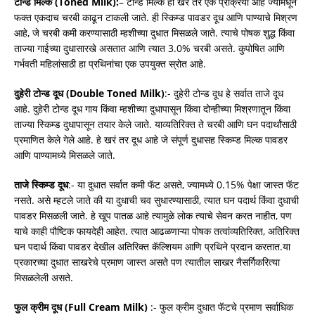
टोन्ड मिल्क (Toned Milk):
– टोन्ड मिल्क ही खरं तर एक प्रक्रिया आहे ज्यामधून
फक्त एकदाच चरबी काढून टाकली जाते. ही स्किम्ड पावडर दूध आणि पाण्याचे मिश्रण
आहे, जे चरबी कमी करण्यासाठी म्हशीच्या दुधात मिसळले जाते. त्याचे पोषक शुद्ध किंवा
ताज्या गाईच्या दुधासारखे असतात आणि त्यात 3.0% चरबी असते. कुपोषित आणि
गर्भवती महिलांसाठी हा प्रथिनांचा एक उपयुक्त स्रोत आहे.
दुहेरी टोन्ड दूध (Double Toned Milk)
:- दुहेरी टोन्ड दूध हे सर्वात ताजे दूध
आहे. दुहेरी टोन्ड दूध गाय किंवा म्हशीच्या दुधापासून किंवा दोन्हीच्या मिश्रणातून किंवा
ताज्या स्किम्ड दुधापासून तयार केले जाते. याव्यतिरिक्त ते चरबी आणि घन पदार्थांसाठी
प्रमाणित केले गेले आहे. हे खरं तर दूध आहे जे संपूर्ण दुधासह स्किम्ड मिल्क पावडर
आणि पाण्यामध्ये मिसळले जाते.
ताजे स्किम्ड दूध
:- या दुधात सर्वात कमी फॅट असते, ज्यामध्ये 0.15% पेक्षा जास्त फॅट
नसते. असे म्हटले जाते की या दुधाची चव सुधारण्यासाठी, त्यात घन पदार्थ किंवा दुधाची
पावडर मिसळली जाते. हे खूप पातळ आहे त्यामुळे लोक त्याचे सेवन करत नाहीत, पण
याचे काही पौष्टिक फायदेही आहेत. त्यात आढळणाऱ्या पोषक तत्वांव्यतिरिक्त, अतिरिक्त
घन पदार्थ किंवा पावडर देखील अतिरिक्त कॅल्शियम आणि प्रथिने प्रदान करतात.या
प्रकारच्या दुधात साखरेचे प्रमाण जास्त असते पण त्यातील साखर नैसर्गिकरित्या
मिसळलेली असते.
फुल क्रीम दूध (Full Cream Milk)
:- फुल क्रीम दुधात फॅटचे प्रमाण सर्वाधिक