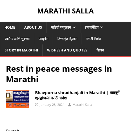
MARATHI SALLA
HOME
ABOUT US
माहिती तंत्रज्ञान
इनफॉर्मेटिव
आरोग्य आणि सुंदरता
फाइनेंस
टिप्स एंड ट्रिक्स
मराठी निबंध
STORY IN MARATHI
WISHESH AND QUOTES
शिक्षण
Rest in peace messages in
Marathi
Bhavpurna shradhanjali in Marathi | भावपूर्ण
श्रद्धांजली मराठी संदेश
January 28, 2024
Marathi Salla
Search