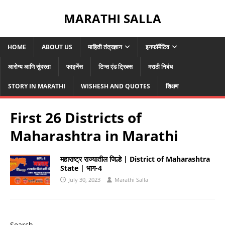
MARATHI SALLA
HOME
ABOUT US
माहिती तंत्रज्ञान
इनफॉर्मेटिव
आरोग्य आणि सुंदरता
फाइनेंस
टिप्स एंड ट्रिक्स
मराठी निबंध
STORY IN MARATHI
WISHESH AND QUOTES
शिक्षण
First 26 Districts of
Maharashtra in Marathi
महाराष्ट्र राज्यातील जिल्हे | District of Maharashtra
State | भाग-4
July 30, 2023
Marathi Salla
Search