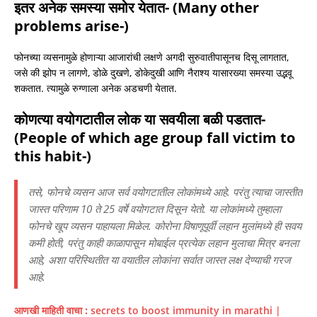
इतर अनेक समस्या समोर येतात- (Many other
problems arise-)
फोनच्या व्यसनामुळे होणाऱ्या आजारांची लक्षणे अगदी सुरुवातीपासूनच दिसू लागतात,
जसे की झोप न लागणे, डोळे दुखणे, डोकेदुखी आणि नैराश्य यासारख्या समस्या उद्भवू
शकतात. त्यामुळे रुग्णाला अनेक अडचणी येतात.
कोणत्या वयोगटातील लोक या सवयीला बळी पडतात-
(People of which age group fall victim to
this habit-)
तसे, फोनचे व्यसन आज सर्व वयोगटातील लोकांमध्ये आहे. परंतु त्याचा जास्तीत
जास्त परिणाम 10 ते 25 वर्षे वयोगटात दिसून येतो. या लोकांमध्ये तुम्हाला
फोनचे खूप व्यसन पाहायला मिळेल. कोरोना विषाणूपूर्वी लहान मुलांमध्ये ही सवय
कमी होती, परंतु काही काळापासून मोबाईल प्रत्येक लहान मुलाचा मित्र बनला
आहे, अशा परिस्थितीत या वयातील लोकांना सर्वात जास्त लक्ष देण्याची गरज
आहे.
आणखी माहिती वाचा :
secrets to boost immunity in marathi |