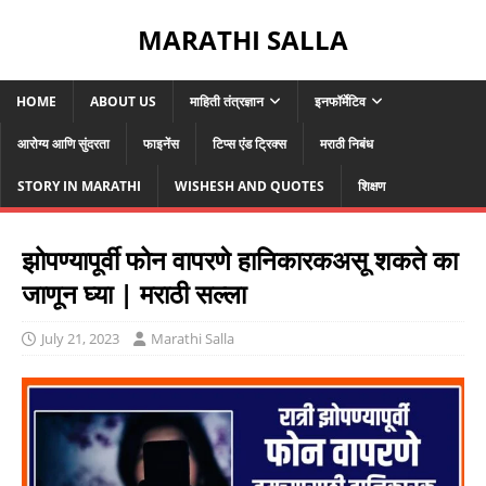
MARATHI SALLA
HOME
ABOUT US
माहिती तंत्रज्ञान
इनफॉर्मेटिव
आरोग्य आणि सुंदरता
फाइनेंस
टिप्स एंड ट्रिक्स
मराठी निबंध
STORY IN MARATHI
WISHESH AND QUOTES
शिक्षण
झोपण्यापूर्वी फोन वापरणे हानिकारकअसू शकते का
जाणून घ्या | मराठी सल्ला
July 21, 2023
Marathi Salla