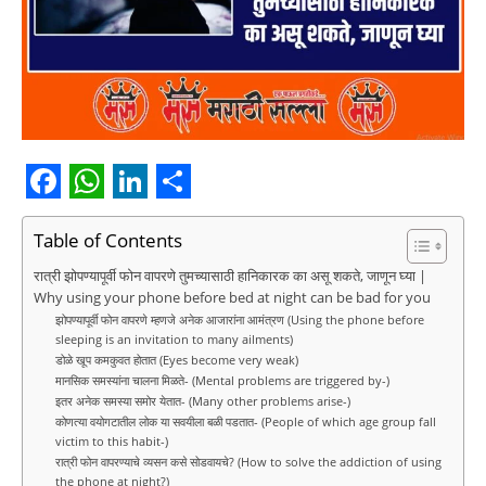
F
W
L
S
a
h
i
h
Table of Contents
c
a
n
a
रात्री झोपण्यापूर्वी फोन वापरणे तुमच्यासाठी हानिकारक का असू शकते, जाणून घ्या |
Why using your phone before bed at night can be bad for you
e
t
k
r
झोपण्यापूर्वी फोन वापरणे म्हणजे अनेक आजारांना आमंत्रण (Using the phone before
b
sleeping is an invitation to many ailments)
s
e
e
डोळे खूप कमकुवत होतात (Eyes become very weak)
o
A
d
मानसिक समस्यांना चालना मिळते- (Mental problems are triggered by-)
इतर अनेक समस्या समोर येतात- (Many other problems arise-)
o
p
I
कोणत्या वयोगटातील लोक या सवयीला बळी पडतात- (People of which age group fall
victim to this habit-)
k
p
n
रात्री फोन वापरण्याचे व्यसन कसे सोडवायचे? (How to solve the addiction of using
the phone at night?)