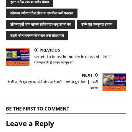
इतर अनेक समस्या समोर येतात
कोणत्या वयोगटातील लोक या सवयीला बळी पडतात
झोपण्यापूर्वी फोन वापरणे हानिकारकअसू शकते का
डोळे खूप कमकुवत होतात
रात्री फोन वापरण्याचे व्यसन कसे सोडवायचे
PREVIOUS
secrets to boost immunity in marathi | निरोगी
राहण्यासाठी हे रहस्य जाणून घ्या
NEXT
केळी आणि दूध एकत्र घेणे योग्य आहे का? | तज्ञांकडून शिका | मराठी
सल्ला
BE THE FIRST TO COMMENT
Leave a Reply