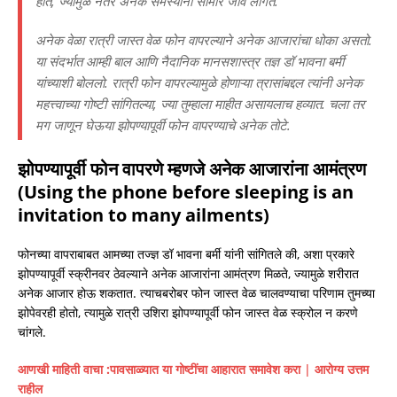
होते, ज्यामुळे नंतर अनेक समस्यांना सामोरे जावे लागते.
अनेक वेळा रात्री जास्त वेळ फोन वापरल्याने अनेक आजारांचा धोका असतो.
या संदर्भात आम्ही बाल आणि नैदानिक ​​​​मानसशास्त्र तज्ञ डॉ भावना बर्मी
यांच्याशी बोललो. रात्री फोन वापरल्यामुळे होणाऱ्या त्रासांबद्दल त्यांनी अनेक
महत्त्वाच्या गोष्टी सांगितल्या, ज्या तुम्हाला माहीत असायलाच हव्यात. चला तर
मग जाणून घेऊया झोपण्यापूर्वी फोन वापरण्याचे अनेक तोटे.
झोपण्यापूर्वी फोन वापरणे म्हणजे अनेक आजारांना आमंत्रण
(Using the phone before sleeping is an
invitation to many ailments)
फोनच्या वापराबाबत आमच्या तज्ज्ञ डॉ भावना बर्मी यांनी सांगितले की, अशा प्रकारे
झोपण्यापूर्वी स्क्रीनवर ठेवल्याने अनेक आजारांना आमंत्रण मिळते, ज्यामुळे शरीरात
अनेक आजार होऊ शकतात. त्याचबरोबर फोन जास्त वेळ चालवण्याचा परिणाम तुमच्या
झोपेवरही होतो, त्यामुळे रात्री उशिरा झोपण्यापूर्वी फोन जास्त वेळ स्क्रोल न करणे
चांगले.
आणखी माहिती वाचा :
पावसाळ्यात या गोष्टींचा आहारात समावेश करा | आरोग्य उत्तम
राहील