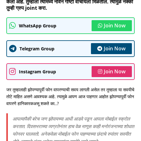
केला आहे. तुम्हाला त्यामध्ये नविन गोष्टी वाचायला मिळतील. त्यामुळे नक्की
तुम्ही ग्रुप joint करा.
Join Now
WhatsApp Group
Join Now
Telegram Group
Join Now
Instagram Group
जर तुम्हालाही झोपण्यापूर्वी फोन वापरण्याची सवय लागली असेल तर तुम्हाला या सवयीचे
तोटे माहित असणे आवश्यक आहे. त्यामुळे आपण आज पाहणार आहोत झोपण्यापूर्वी फोन
वापरणे हानिकारकअसू शकते का..?
आपल्यापैकी बरेच जण झोपायच्या आधी आडवे पडून आपला मोबाईल स्क्रोल
करतात. दिवसभराच्या व्यग्रतेनंतर हाच वेळ माणूस काही मनोरंजनाच्या शोधात
फोनवर घालवतो. अनेकवेळा मोबाईल फोन पाहण्याच्या छंदाचे रुपांतर सवयीत