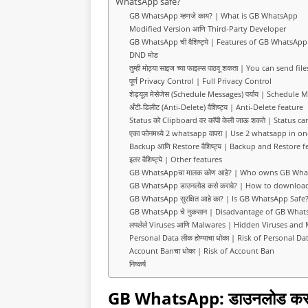
WhatsApp safe?
e
t
k
r
GB WhatsApp म्हणजे काय? | What is GB WhatsApp
b
s
e
e
Modified Version आणि Third-Party Developer
GB WhatsApp ची वैशिष्ट्ये | Features of GB WhatsApp
o
A
d
DND मोड
तुम्ही मोठ्या साइज च्या फाइल्स पाठवू शकता | You can send fil
o
p
I
पूर्ण Privacy Control | Full Privacy Control
k
शेड्यूल मेसेजेस (Schedule Messages) पर्याय | Schedule
p
n
अँटी-डिलीट (Anti-Delete) वैशिष्ट्य | Anti-Delete feature
Status को Clipboard वर कॉपी केली जाऊ शकते | Status c
एका फोनमध्ये 2 whatsapp वापरा | Use 2 whatsapp in 
Backup आणि Restore वैशिष्ट्य | Backup and Restore f
इतर वैशिष्ट्ये | Other features
GB WhatsAppचा मालक कोण आहे? | Who owns GB Wh
GB WhatsApp डाउनलोड कसे करावे? | How to downlo
GB WhatsApp सुरक्षित आहे का? | Is GB WhatsApp Safe
GB WhatsApp चे नुकसान | Disadvantage of GB Wha
लपलेले Viruses आणि Malwares | Hidden Viruses and
Personal Data लीक होण्याचा धोका | Risk of Personal D
Account Banचा धोका | Risk of Account Ban
निष्कर्ष
GB WhatsApp: डाउनलोड कराय