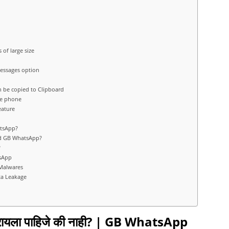
es of large size
 Messages option
an be copied to Clipboard
one phone
eature
atsApp?
ad GB WhatsApp?
?
tsApp
 Malwares
ata Leakage
ला पाहिजे की नाही? | GB WhatsApp