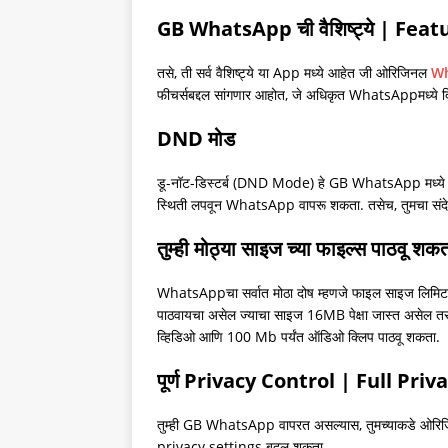
GB WhatsApp ची वैशिष्ट्ये | Fe
तसे, ती सर्व वैशिष्ट्ये या App मध्ये आहेत जी ओरिजिनल
W
फीचर्सबद्दल सांगणार आहोत, जे अधिकृत WhatsAppमध्ये 
DND मोड
डू-नॉट-डिस्टर्ब (DND Mode) हे GB WhatsApp मध्ये दिले
स्थिती लपवून WhatsApp वापरू शकता. तसेच, तुमचा संदेश व
तुम्ही मोठ्या साइज च्या फाइल्स पाठव
WhatsAppचा सर्वात मोठा दोष म्हणजे फाइल साइज लिमिट. जर 
पाठवायचा असेल ज्याचा साइज 16MB पेक्षा जास्त असेल तर
व्हिडिओ आणि 100 Mb पर्यंत ऑडिओ क्लिप पाठवू शकता.
पूर्ण Privacy Control | Full Pri
तुम्ही GB WhatsApp वापरत असल्यास, तुमच्याकडे ओरिजिन
privacy settings बदलू शकता.