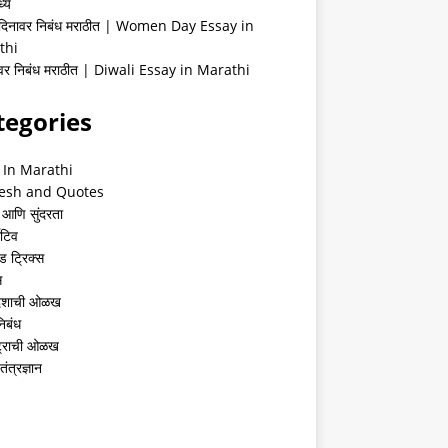
्ये
 दिनावर निबंध मराठीत | Women Day Essay in
thi
ीवर निबंध मराठीत | Diwali Essay in Marathi
tegories
 In Marathi
esh and Quotes
 आणि सुंदरता
ेटिव
ंड ट्रिक्स
स
देशाची ओळख
निबंध
्ट्राची ओळख
तंत्रज्ञान