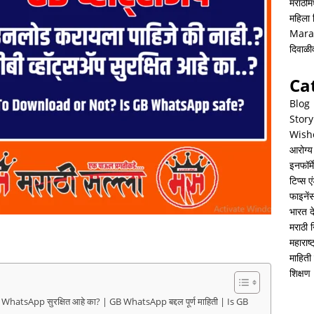
मराठीमध
महिला
Mara
दिवाळ
Ca
Blog
Story
Wish
आरोग्य
इनफॉर्म
टिप्स ए
फाइनें
भारत 
मराठी 
महाराष
माहिती 
शिक्षण
hatsApp सुरक्षित आहे का? | GB WhatsApp बद्दल पूर्ण माहिती | Is GB