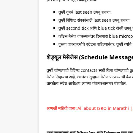
तुम्ही तुमचे last seen लपवू शकता.
तुम्ही विशिष्ट संपर्कासाठी last seen लपवू शकता.
तुम्ही second tick आणि blue tick दोन्ही लपवू
व्हॉइस मेसेज वाचल्यानंतर दिसणारा blue microp
दुसर्‍या वापरकर्त्याचे स्टेटस पाहिल्यानंतर, तुम्ही त्
शेड्यूल मेसेजेस (Schedule Messa
तुम्ही कोणत्याही विशिष्ट contacts साठी किंवा कोणत्य
मेसेज लिहायचा आहे, त्यानंतर तुम्हाला मेसेज पाठवण्याची वे
तारखेला संदेश आपोआप त्याच्या गंतव्यस्थानावर पोहोचेल.
आणखी माहिती वाचा :
All about ISRO in Marathi | इस्
मराठी वाचकांसाठी आम्ही WhatsApp आणि Telegram ग्रुप तयार केला आह