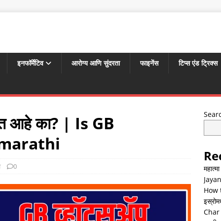
इनफॉर्मेटिव
आरोग्य आणि सुंदरता
फाइनेंस
टिप्स एंड ट्रिक्स
Sear
 आहे का? | Is GB
 marathi
Re
व
0
महात्म
Jayan
How t
इस्रोमध्
Char 