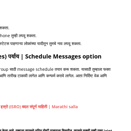
 शकता.
hone तुम्ही लपवू शकता.
यांचे स्टेटस पाहणाऱ्या लोकांच्या यादीतून तुमचे नाव लपवू शकता.
ges) पर्याय | Schedule Messages option
ाही group साठी message schedule तयार करू शकता. यासाठी तुम्हाला फक्त
ळ आणि तारीख टाकावी लागेल आणि कन्फर्म करावे लागेल. आता निर्दिष्ट वेळ आणि
रो (ISRO) बद्दल संपूर्ण माहिती | Marathi salla
े. तुम्हाला त्यामध्ये नविन गोष्टी वाचायला मिळतील. त्यामुळे नक्की तुम्ही ग्रुप joint