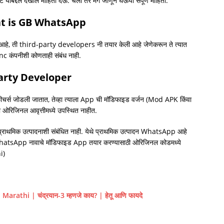
 याबद्दल देखील माहिती देऊ. चला तर मग जाणून घेऊया संपूर्ण माहिती.
at is GB WhatsApp
, ती third-party developers नी तयार केली आहे जेणेकरून ते त्यात
 कंपनीशी कोणताही संबंध नाही.
arty Developer
फीचर्स जोडली जातात, तेव्हा त्याला App ची मॉडिफाइड वर्जन (Mod APK किंवा
ओरिजिनल आवृत्तीमध्ये उपस्थित नाहीत.
ाथमिक उत्पादनाशी संबंधित नाही. येथे प्राथमिक उत्पादन WhatsApp आहे
WhatsApp नावाचे मॉडिफाइड App तयार करण्यासाठी ओरिजिनल कोडमध्ये
i)
athi | चंद्रयान-3 म्हणजे काय? | हेतू आणि फायदे