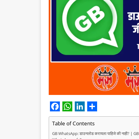
F
W
L
S
a
h
i
h
Table of Contents
c
a
n
a
GB WhatsApp: डाउनलोड करायला पाहिजे की नाही? | GB W