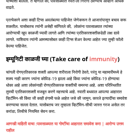
यांच्याशी बोललो. ते म्हणाले की, पावसाळ्यात स्वतःला निरोगी ठेवण्याचे आव्हान अधिक
वाढते.
प्रत्येकाने अशा काही टिप्स अवलंबल्या पाहिजेत जेणेकरून ते आजारांपासून बचाव करू
शकतील. यासोबतच त्यांनी असेही सांगितले की, लोकांना पावसाळ्यात त्यांच्या
आरोग्याची खूप काळजी घ्यावी लागते आणि त्यांच्या प्रतिकारशक्तीकडेही लक्ष द्यावे
लागते. याशिवाय त्यांनी आमच्यासोबत काही टिप्स शेअर केल्या आहेत ज्या तुम्ही फॉलो
केल्या पाहिजेत.
इम्यूनिटी काळजी घ्या (Take care of
immunity
)
चांगली रोगप्रतिकारक शक्ती आपल्या शरीराला निरोगी ठेवते, परंतु या महामारीमध्ये हे
शक्य नाही कारण ज्यांना कोविड-19 झाला आहे किंवा ज्यांना कोविड-19 होण्याचा
धोका आहे अशा लोकांनाही रोगप्रतिकारक शक्तीची समस्या आहे. अशा परिस्थितीत
तुमची प्रतिकारशक्ती मजबूत करणे महत्त्वाचे आहे. स्वाती बथवाल आपल्या आहारात
व्हिटॅमिन-सी किंवा जी काही हंगामी फळे आहेत जसे की जामुन, कारले इत्यादींचा समावेश
करण्याचा सल्ला देतात. यासोबतच जर तुम्हाला व्हिटॅमिन-सीची जास्त गरज असेल तर
करांडा, लिचीचे नियमित सेवन करा.
आणखी माहिती वाचा :
पावसाळ्यात या गोष्टींचा आहारात समावेश करा | आरोग्य उत्तम
राहील