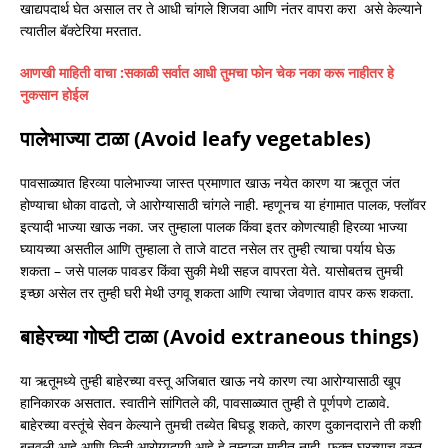
खाद्यपदार्थ घेत असाल तर ते आधी चांगले शिजवा आणि नंतर वापरा करा असे केल्याने
त्यातील बॅक्टेरिया मरतात.
आणखी माहिती वाचा :
सकाळी सर्वात आधी तुमचा फोन चेक नका करू नाहीतर हे
नुकसान होईल
पालेभाज्या टाळा (Avoid leafy vegetables)
पावसाळ्यात हिरव्या पालेभाज्या जास्त प्रमाणात खाऊ नयेत कारण या ऋतूत जंत
होण्याचा धोका वाढतो, जे आरोग्यासाठी चांगले नाही. म्हणूनच या हंगामात पालक, फ्लॉवर
इत्यादी भाज्या खाऊ नका. जर तुम्हाला पालक किंवा इतर कोणत्याही हिरव्या भाज्या
घ्यायच्या असतील आणि तुम्हाला ते ताजे वाटत नसेल तर तुम्ही त्याचा पर्याय घेऊ
शकता – जसे पालक पावडर किंवा सुकी मेथी सहज वापरता येते. यासोबतच तुमची
इच्छा असेल तर तुम्ही घरी मेथी उगवू शकता आणि त्याचा जेवणात वापर करू शकता.
बाहेरच्या गोष्टी टाळा (Avoid extraneous things)
या ऋतूमध्ये तुम्ही बाहेरच्या वस्तू अजिबात खाऊ नये कारण त्या आरोग्यासाठी खूप
हानिकारक असतात. स्वातीने सांगितले की, पावसाळ्यात तुम्ही ते पूर्णपणे टाळावे.
बाहेरच्या वस्तूंचे सेवन केल्याने तुमची तब्येत बिघडू शकते, कारण दुकानदाराने ती कशी
बनवली आहे आणि किती आरोग्यदायी आहे हे तुम्हाला माहीत नाही. फक्त घरच्याच वस्तू