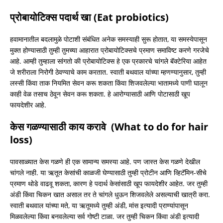
प्रोबायोटिक्स पदार्थ खा (Eat probiotics)
हवामानातील बदलामुळे पोटाशी संबंधित अनेक समस्याही सुरू होतात, या समस्येपासून
मुक्त होण्यासाठी तुम्ही तुमच्या आहारात प्रोबायोटिक्सचे प्रमाण समाविष्ट करणे गरजेचे
आहे. आम्ही तुम्हाला सांगतो की प्रोबायोटिक्स हे एक प्रकारचे चांगले बॅक्टेरिया आहेत
जे शरीराला निरोगी ठेवण्याचे काम करतात. स्वाती बथवाल यांच्या म्हणण्यानुसार, तुम्ही
लस्सी किंवा ताक नियमित सेवन करू शकता किंवा शिजवलेल्या भातामध्ये पाणी घालून
काही वेळ तसाच ठेवून सेवन करू शकता. हे आरोग्यासाठी आणि पोटासाठी खूप
फायदेशीर आहे.
केस गळण्यासाठी काय करावे (What to do for hair
loss)
पावसाळ्यात केस गळणे ही एक सामान्य समस्या आहे. पण जास्त केस गळणे देखील
चांगले नाही. या ऋतूत केसांची काळजी घेण्यासाठी तुम्ही प्रोटीन आणि व्हिटॅमिन-सीचे
प्रमाण थोडे वाढवू शकता, कारण हे पदार्थ केसांसाठी खूप फायदेशीर आहेत. जर तुम्ही
अंडी किंवा चिकन खात असाल तर ते चांगले धुऊन शिजवलेले असल्याची खात्री करा.
स्वाती बथवाल यांच्या मते, या ऋतूमध्ये तुम्ही अंडी, मांस इत्यादी प्राण्यांपासून
मिळवलेल्या किंवा बनवलेल्या सर्व गोष्टी टाळा. जर तुम्ही चिकन किंवा अंडी इत्यादी