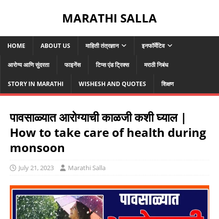
MARATHI SALLA
HOME
ABOUT US
माहिती तंत्रज्ञान
इनफॉर्मेटिव
आरोग्य आणि सुंदरता
फाइनेंस
टिप्स एंड ट्रिक्स
मराठी निबंध
STORY IN MARATHI
WISHESH AND QUOTES
शिक्षण
पावसाळ्यात आरोग्याची काळजी कशी घ्याल |
How to take care of health during
monsoon
July 21, 2023
Marathi Salla