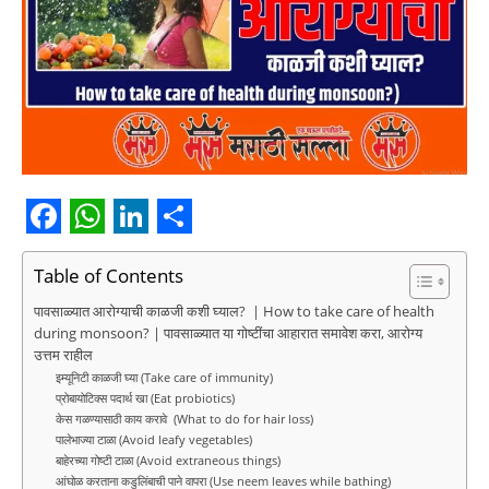
F
W
L
S
a
h
i
h
Table of Contents
c
a
n
a
पावसाळ्यात आरोग्याची काळजी कशी घ्याल? | How to take care of health
during monsoon? | पावसाळ्यात या गोष्टींचा आहारात समावेश करा, आरोग्य
e
t
k
r
उत्तम राहील
b
s
e
e
इम्यूनिटी काळजी घ्या (Take care of immunity)
प्रोबायोटिक्स पदार्थ खा (Eat probiotics)
o
A
d
केस गळण्यासाठी काय करावे (What to do for hair loss)
पालेभाज्या टाळा (Avoid leafy vegetables)
o
p
I
बाहेरच्या गोष्टी टाळा (Avoid extraneous things)
आंघोळ करताना कडुलिंबाची पाने वापरा (Use neem leaves while bathing)