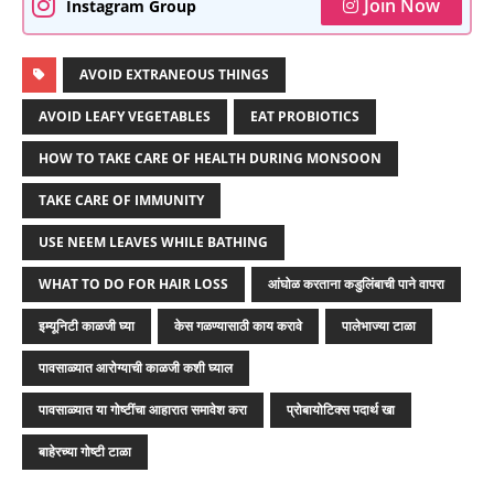
Join Now
Instagram Group
AVOID EXTRANEOUS THINGS
AVOID LEAFY VEGETABLES
EAT PROBIOTICS
HOW TO TAKE CARE OF HEALTH DURING MONSOON
TAKE CARE OF IMMUNITY
USE NEEM LEAVES WHILE BATHING
WHAT TO DO FOR HAIR LOSS
आंघोळ करताना कडुलिंबाची पाने वापरा
इम्यूनिटी काळजी घ्या
केस गळण्यासाठी काय करावे
पालेभाज्या टाळा
पावसाळ्यात आरोग्याची काळजी कशी घ्याल
पावसाळ्यात या गोष्टींचा आहारात समावेश करा
प्रोबायोटिक्स पदार्थ खा
बाहेरच्या गोष्टी टाळा