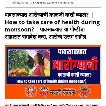
k
p
n
पाणी साचू देऊ नका (Do not allow water to accumulate)
पावसाळ्यात आरोग्याची काळजी कशी घ्याल? |
How to take care of health during
monsoon? | पावसाळ्यात या गोष्टींचा
आहारात समावेश करा, आरोग्य उत्तम राहील
मराठी वाचकांसाठी आम्ही WhatsApp आणि Telegram ग्रुप तयार