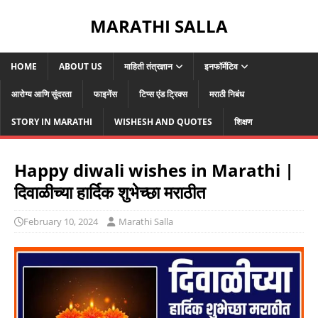
MARATHI SALLA
HOME
ABOUT US
माहिती तंत्रज्ञान
इनफॉर्मेटिव
आरोग्य आणि सुंदरता
फाइनेंस
टिप्स एंड ट्रिक्स
मराठी निबंध
STORY IN MARATHI
WISHESH AND QUOTES
शिक्षण
Happy diwali wishes in Marathi |
दिवाळीच्या हार्दिक शुभेच्छा मराठीत
February 10, 2024
Marathi Salla