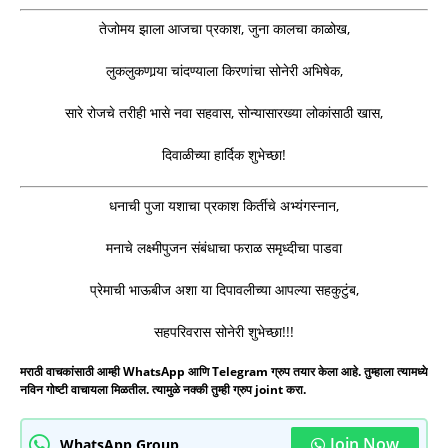
तेजोमय झाला आजचा प्रकाश, जुना कालचा काळोख,
लुकलुकणार्‍या चांदण्याला किरणांचा सोनेरी अभिषेक,
सारे रोजचे तरीही भासे नवा सहवास, सोन्यासारख्या लोकांसाठी खास,
दिवाळीच्या हार्दिक शुभेच्छा!
धनाची पुजा यशाचा प्रकाश किर्तीचे अभ्यंगस्नान,
मनाचे लक्ष्मीपुजन संबंधाचा फराळ समृध्दीचा पाडवा
प्रेमाची भाऊबीज अशा या दिपावलीच्या आपल्या सहकुटुंब,
सहपरिवरास सोनेरी शुभेच्छा!!!
मराठी वाचकांसाठी आम्ही WhatsApp आणि Telegram ग्रुप तयार केला आहे. तुम्हाला त्यामध्ये
नविन गोष्टी वाचायला मिळतील. त्यामुळे नक्की तुम्ही ग्रुप joint करा.
Join Now
WhatsApp Group