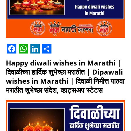
F
W
L
S
Happy diwali wishes in Marathi |
a
h
i
h
दिवाळीच्या हार्दिक शुभेच्छा मराठीत | Dipawali
c
a
n
a
wishes in Marathi | दिवाळी निमीत्त पाठवा
e
t
k
r
मराठीत शुभेच्छा संदेश, व्हाट्सअप स्टेटस
b
s
e
e
o
A
d
o
p
I
k
p
n