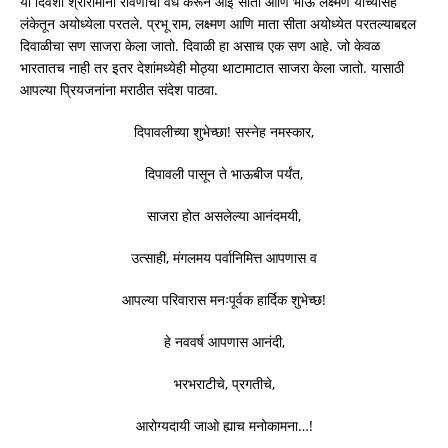
या दिवशी श्रीरामांनी रावणाचा वध करून आई सीता आणि भाऊ लक्ष्मण यांच्यासह
लंकेतून अयोध्येला परतले. प्रभू राम, लक्ष्मण आणि माता सीता अयोध्येत परतल्याबद्दल
दिवाळीचा सण साजरा केला जातो. दिवाळी हा असाच एक सण आहे. जो केवळ
भारतातच नाही तर इतर देशांमध्येही मोठ्या थाटामाटात साजरा केला जातो. यासाठी
आपल्या प्रियजनांना मराठीत संदेश पाठवा.
दिपावलीच्या शुभेच्छा! सस्नेह नमस्कार,
दिपावली पासून ते भाऊबीज पर्यंत,
साजरा होत असलेल्या आनंदमयी,
उत्साही, मंगलमय पर्वानिमित्त आपणास व
आपल्या परिवारास मनःपूर्वक हार्दिक शुभेच्छ!
हे नववर्ष आपणास आनंदी,
भरभराटीचे, प्रगतीचे,
आरोग्यदायी जाओ ह्याच मनोकामना…!