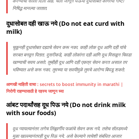
करण्याचा सल्ला दिला आहे. चला जाणून घेऊया दुधासोबत कोणत्या गोष्टी
निषिद्ध मानल्या जातात.
दुधासोबत दही खाऊ नये (Do not eat curd with
milk)
चुकूनही दुधासोबत दह्याचे सेवन करू नका. काही लोक दूध आणि दही यांचे
सरबत बनवून पितात. दुसरीकडे, काही लोकांना दही आणि दूध मिसळून चिवडा
खाण्याची सवय असते. तुम्हीही दूध आणि दही एकत्र सेवन करत असाल तर
भविष्यात असे करू नका. तुमच्या या सवयीमुळे तुमचे आरोग्य बिघडू शकते.
आणखी माहिती वाचा :
secrets to boost immunity in marathi |
निरोगी राहण्यासाठी हे रहस्य जाणून घ्या
आंबट पदार्थांसह दूध पिऊ नये (Do not drink milk
with sour foods)
दूध प्यायल्यानंतर लगेच लिंबूवर्गीय फळांचे सेवन करू नये. तसेच सॅलडमध्ये
मुळा खाल्ल्यानंतरही दूध पिऊ नये. असे केल्याने त्वचेशी संबंधित आजार