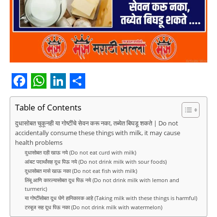
F
W
L
S
a
h
i
h
Table of Contents
c
a
n
a
दुधासोबत चुकूनही या गोष्टींचे सेवन करू नका, तब्येत बिघडू शकते | Do not
accidentally consume these things with milk, it may cause
e
t
k
r
health problems
b
s
e
e
दुधासोबत दही खाऊ नये (Do not eat curd with milk)
आंबट पदार्थांसह दूध पिऊ नये (Do not drink milk with sour foods)
o
A
d
दुधासोबत मासे खाऊ नका (Do not eat fish with milk)
लिंबू आणि कारल्यासोबत दूध पिऊ नये (Do not drink milk with lemon and
o
p
I
turmeric)
k
या गोष्टींसोबत दूध घेणे हानिकारक आहे (Taking milk with these things is harmful)
p
n
टरबूज सह दूध पिऊ नका (Do not drink milk with watermelon)