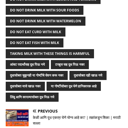
DO NOT DRINK MILK WITH SOUR FOODS
DO NOT DRINK MILK WITH WATERMELON
DO NOT EAT CURD WITH MILK
DO NOT EAT FISH WITH MILK
TAKING MILK WITH THESE THINGS IS HARMFUL
आंबट पदार्थांसह दूध पिऊ नये
टरबूज सह दूध पिऊ नका
दुधासोबत चुकूनही या गोष्टींचे सेवन करू नका
दुधासोबत दही खाऊ नये
दुधासोबत मासे खाऊ नका
या गोष्टींसोबत दूध घेणे हानिकारक आहे
लिंबू आणि कारल्यासोबत दूध पिऊ नये
PREVIOUS
केळी आणि दूध एकत्र घेणे योग्य आहे का? | तज्ञांकडून शिका | मराठी
सल्ला