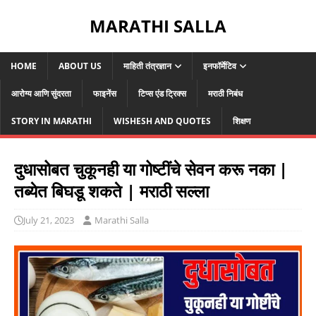
MARATHI SALLA
HOME
ABOUT US
माहिती तंत्रज्ञान
इनफॉर्मेटिव
आरोग्य आणि सुंदरता
फाइनेंस
टिप्स एंड ट्रिक्स
मराठी निबंध
STORY IN MARATHI
WISHESH AND QUOTES
शिक्षण
दुधासोबत चुकूनही या गोष्टींचे सेवन करू नका |
तब्येत बिघडू शकते | मराठी सल्ला
July 21, 2023
Marathi Salla