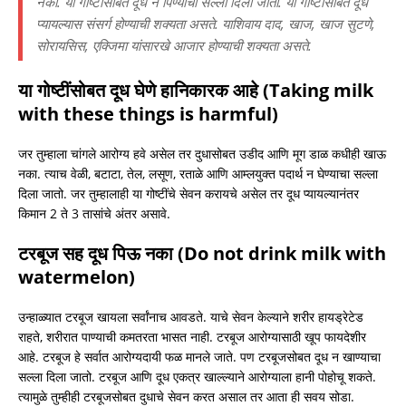
नका. या गोष्टींसोबत दूध न पिण्याचा सल्ला दिला जातो. या गोष्टींसोबत दूध
प्यायल्यास संसर्ग होण्याची शक्यता असते. याशिवाय दाद, खाज, खाज सुटणे,
सोरायसिस, एक्जिमा यांसारखे आजार होण्याची शक्यता असते.
या गोष्टींसोबत दूध घेणे हानिकारक आहे (Taking milk
with these things is harmful)
जर तुम्हाला चांगले आरोग्य हवे असेल तर दुधासोबत उडीद आणि मूग डाळ कधीही खाऊ
नका. त्याच वेळी, बटाटा, तेल, लसूण, रताळे आणि आम्लयुक्त पदार्थ न घेण्याचा सल्ला
दिला जातो. जर तुम्हालाही या गोष्टींचे सेवन करायचे असेल तर दूध प्यायल्यानंतर
किमान 2 ते 3 तासांचे अंतर असावे.
टरबूज सह दूध पिऊ नका (Do not drink milk with
watermelon)
उन्हाळ्यात टरबूज खायला सर्वांनाच आवडते. याचे सेवन केल्याने शरीर हायड्रेटेड
राहते, शरीरात पाण्याची कमतरता भासत नाही. टरबूज आरोग्यासाठी खूप फायदेशीर
आहे. टरबूज हे सर्वात आरोग्यदायी फळ मानले जाते. पण टरबूजसोबत दूध न खाण्याचा
सल्ला दिला जातो. टरबूज आणि दूध एकत्र खाल्ल्याने आरोग्याला हानी पोहोचू शकते.
त्यामुळे तुम्हीही टरबूजसोबत दुधाचे सेवन करत असाल तर आता ही सवय सोडा.