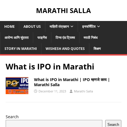
MARATHI SALLA
HOME
ABOUT US
माहिती तंत्रज्ञान
इनफॉर्मेटिव
आरोग्य आणि सुंदरता
फाइनेंस
टिप्स एंड ट्रिक्स
मराठी निबंध
STORY IN MARATHI
WISHESH AND QUOTES
शिक्षण
What is IPO in Marathi
What is IPO in Marathi | IPO म्हणजे काय |
Marathi Salla
December 11, 2023
Marathi Salla
Search
Search