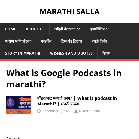
MARATHI SALLA
HOME
ABOUT US
माहिती तंत्रज्ञान
इनफॉर्मेटिव
आरोग्य आणि सुंदरता
फाइनेंस
टिप्स एंड ट्रिक्स
मराठी निबंध
STORY IN MARATHI
WISHESH AND QUOTES
शिक्षण
What is Google Podcasts in
marathi?
पॉडकास्ट म्हणजे काय? | What is podcast in
Marathi? | मराठी सल्ला
December 5, 2023
Marathi Salla
Search