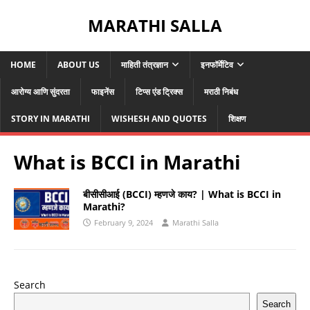
MARATHI SALLA
HOME
ABOUT US
माहिती तंत्रज्ञान
इनफॉर्मेटिव
आरोग्य आणि सुंदरता
फाइनेंस
टिप्स एंड ट्रिक्स
मराठी निबंध
STORY IN MARATHI
WISHESH AND QUOTES
शिक्षण
What is BCCI in Marathi
बीसीसीआई (BCCI) म्हणजे काय? | What is BCCI in
Marathi?
February 9, 2024
Marathi Salla
Search
Search