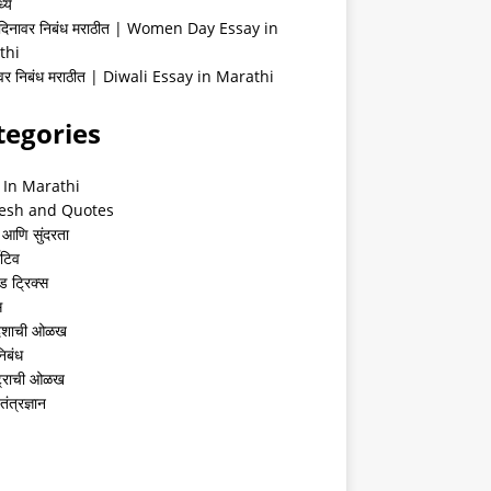
्ये
 दिनावर निबंध मराठीत | Women Day Essay in
thi
ीवर निबंध मराठीत | Diwali Essay in Marathi
tegories
 In Marathi
esh and Quotes
 आणि सुंदरता
ेटिव
ंड ट्रिक्स
स
देशाची ओळख
निबंध
्ट्राची ओळख
तंत्रज्ञान