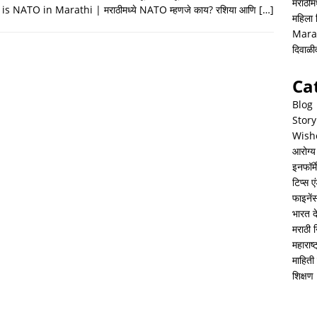
h
i
h
मराठीमध
is NATO in Marathi | मराठीमध्ये NATO म्हणजे काय? रशिया आणि
[…]
महिला
a
n
a
Mara
t
k
r
दिवाळ
s
e
e
Ca
A
d
Blog
p
I
Story
Wish
p
n
आरोग्य
इनफॉर्म
टिप्स ए
फाइनें
भारत 
मराठी 
महाराष
माहिती 
शिक्षण