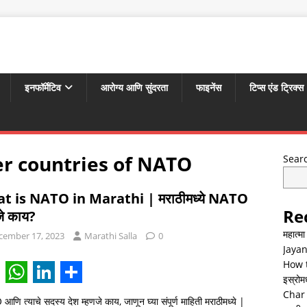
इनफॉर्मेटिव
आरोग्य आणि सुंदरता
फाइनेंस
टिप्स एंड ट्रिक्स
r countries of NATO
Sear
t is NATO in Marathi | मराठीमध्ये NATO
Re
जे काय?
महात्म
cember 17, 2023
Marathi Salla
0
Jayan
How t
इस्रोमध्
W
L
S
Char 
णि त्याचे सदस्य देश म्हणजे काय, जाणून घ्या संपूर्ण माहिती मराठीमध्ये |