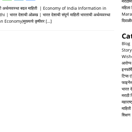
मराठीमध
W
L
S
महिला
ी अर्थव्यवस्था बद्दल माहिती | Economy of India Information in
h
i
h
Mara
i | भारत देशाची ओळख | भारत देशाची संपूर्ण माहिती भारताची अर्थव्यवस्था
a
n
a
दिवाळ
n Economy)मुख्यत्वे कृषीवर
[…]
t
k
r
Ca
s
e
e
Blog
A
d
Story
Wish
p
I
आरोग्य
p
n
इनफॉर्म
टिप्स ए
फाइनें
भारत 
मराठी 
महाराष
माहिती 
शिक्षण