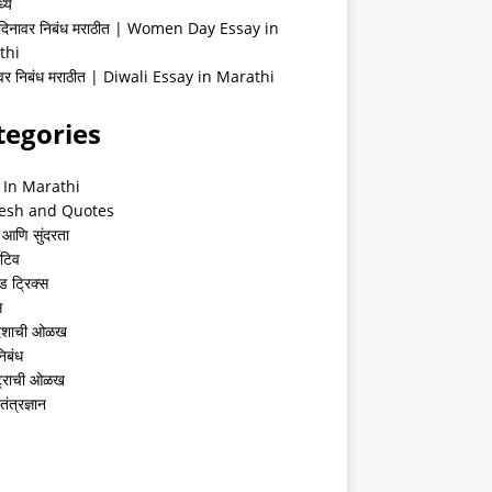
्ये
 दिनावर निबंध मराठीत | Women Day Essay in
thi
ीवर निबंध मराठीत | Diwali Essay in Marathi
tegories
 In Marathi
esh and Quotes
 आणि सुंदरता
ेटिव
ंड ट्रिक्स
स
देशाची ओळख
निबंध
्ट्राची ओळख
तंत्रज्ञान