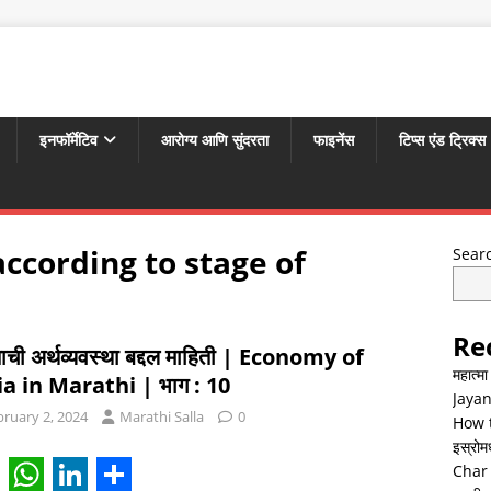
इनफॉर्मेटिव
आरोग्य आणि सुंदरता
फाइनेंस
टिप्स एंड ट्रिक्स
ccording to stage of
Sear
Re
ाची अर्थव्यवस्था बद्दल माहिती | Economy of
महात्म
ia in Marathi | भाग : 10
Jayan
bruary 2, 2024
Marathi Salla
0
How t
इस्रोमध्
Char 