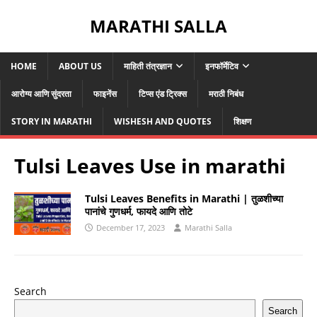
MARATHI SALLA
HOME
ABOUT US
माहिती तंत्रज्ञान
इनफॉर्मेटिव
आरोग्य आणि सुंदरता
फाइनेंस
टिप्स एंड ट्रिक्स
मराठी निबंध
STORY IN MARATHI
WISHESH AND QUOTES
शिक्षण
Tulsi Leaves Use in marathi
Tulsi Leaves Benefits in Marathi | तुळशीच्या
पानांचे गुणधर्म, फायदे आणि तोटे
December 17, 2023
Marathi Salla
Search
Search