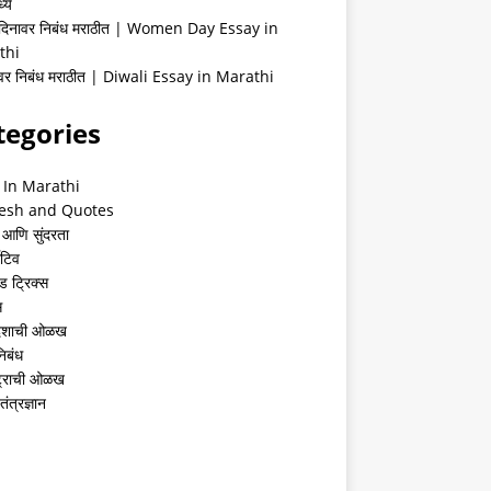
्ये
 दिनावर निबंध मराठीत | Women Day Essay in
thi
ीवर निबंध मराठीत | Diwali Essay in Marathi
tegories
 In Marathi
esh and Quotes
 आणि सुंदरता
ेटिव
ंड ट्रिक्स
स
देशाची ओळख
निबंध
्ट्राची ओळख
तंत्रज्ञान