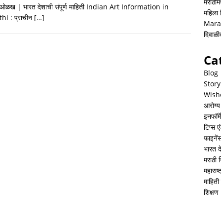
h
i
h
मराठीमध
 ओळख | भारत देशाची संपूर्ण माहिती Indian Art Information in
महिला
a
n
a
hi : प्राचीन
[…]
Mara
t
k
r
दिवाळ
s
e
e
Ca
A
d
Blog
p
I
Story
Wish
p
n
आरोग्य
इनफॉर्म
टिप्स ए
फाइनें
भारत 
मराठी 
महाराष
माहिती 
शिक्षण