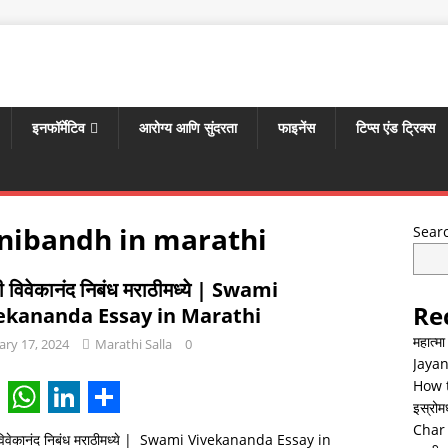
इनफॉर्मेटिव
आरोग्य आणि सुंदरता
फाइनेंस
टिप्स एंड ट्रिक्स
nibandh in marathi
Sear
मी विवेकानंद निबंध मराठीमध्ये | Swami
Re
ekananda Essay in Marathi
महात्म
ary 17, 2024
Marathi Salla
0
Jayan
How t
इस्रोमध्
W
L
S
Char 
 विवेकानंद निबंध मराठीमध्ये | Swami Vivekananda Essay in