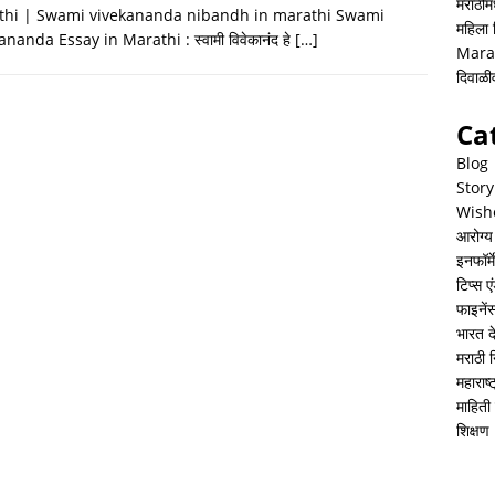
h
i
h
मराठीमध
thi | Swami vivekananda nibandh in marathi Swami
महिला
a
n
a
ananda Essay in Marathi : स्वामी विवेकानंद हे
[…]
Mara
t
k
r
दिवाळ
s
e
e
Ca
A
d
Blog
p
I
Story
Wish
p
n
आरोग्य
इनफॉर्म
टिप्स ए
फाइनें
भारत 
मराठी 
महाराष
माहिती 
शिक्षण