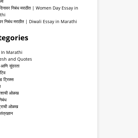
्ये
 दिनावर निबंध मराठीत | Women Day Essay in
thi
ीवर निबंध मराठीत | Diwali Essay in Marathi
tegories
 In Marathi
esh and Quotes
 आणि सुंदरता
ेटिव
ंड ट्रिक्स
स
देशाची ओळख
निबंध
्ट्राची ओळख
तंत्रज्ञान