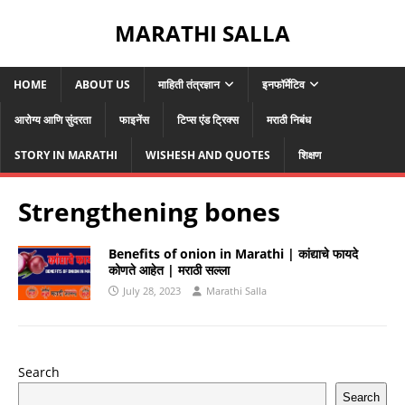
MARATHI SALLA
HOME
ABOUT US
माहिती तंत्रज्ञान
इनफॉर्मेटिव
आरोग्य आणि सुंदरता
फाइनेंस
टिप्स एंड ट्रिक्स
मराठी निबंध
STORY IN MARATHI
WISHESH AND QUOTES
शिक्षण
Strengthening bones
Benefits of onion in Marathi | कांद्याचे फायदे
कोणते आहेत | मराठी सल्ला
July 28, 2023
Marathi Salla
Search
Search