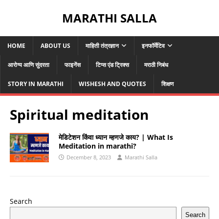
MARATHI SALLA
HOME
ABOUT US
माहिती तंत्रज्ञान
इनफॉर्मेटिव
आरोग्य आणि सुंदरता
फाइनेंस
टिप्स एंड ट्रिक्स
मराठी निबंध
STORY IN MARATHI
WISHESH AND QUOTES
शिक्षण
Spiritual meditation
मेडिटेशन किंवा ध्यान म्हणजे काय? | What Is
Meditation in marathi?
December 8, 2023
Marathi Salla
Search
Search