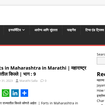
इनफॉर्मेटिव
आरोग्य आणि सुंदरता
फाइनेंस
टिप्स एंड ट्रिक्स
Sear
ts in Maharashtra in Marathi | महाराष्ट्र
Re
यातील किल्ले | भाग : 9
महात्म
y 31, 2023
Marathi Salla
0
Jayan
How t
इस्रोमध्
W
L
S
Char 
्ट्र राज्यातील किल्ले कोणते आहेत | Forts in Maharashtra in