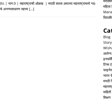
h
i
h
मराठीमध
i | भाग:9 | महाराष्ट्राची ओळख | मराठी सल्ला आपल्या महाराष्ट्रामध्ये गड-
महिला
a
n
a
ांचे अनन्यसाधारण महत्त्व
[…]
Mara
t
k
r
दिवाळ
s
e
e
Ca
A
d
Blog
p
I
Story
Wish
p
n
आरोग्य
इनफॉर्म
टिप्स ए
फाइनें
भारत 
मराठी 
महाराष
माहिती 
शिक्षण