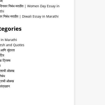
्ये
 दिनावर निबंध मराठीत | Women Day Essay in
thi
ीवर निबंध मराठीत | Diwali Essay in Marathi
tegories
 In Marathi
esh and Quotes
 आणि सुंदरता
ेटिव
ंड ट्रिक्स
स
देशाची ओळख
निबंध
्ट्राची ओळख
तंत्रज्ञान