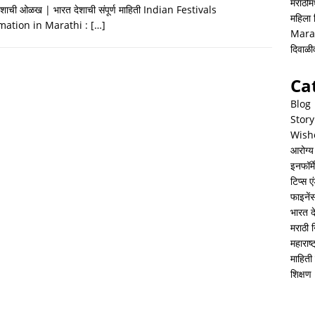
h
i
h
मराठीमध
ेशाची ओळख | भारत देशाची संपूर्ण माहिती Indian Festivals
महिला
a
n
a
mation in Marathi :
[…]
Mara
t
k
r
दिवाळ
s
e
e
Ca
A
d
Blog
p
I
Story
Wish
p
n
आरोग्य
इनफॉर्म
टिप्स ए
फाइनें
भारत 
मराठी 
महाराष
माहिती 
शिक्षण