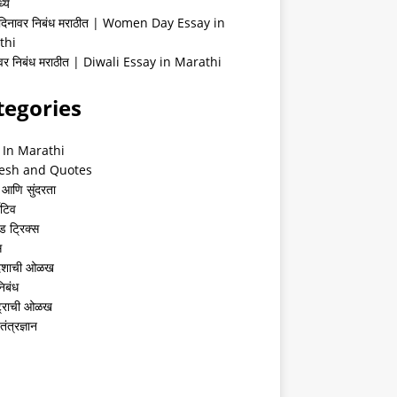
्ये
 दिनावर निबंध मराठीत | Women Day Essay in
thi
ीवर निबंध मराठीत | Diwali Essay in Marathi
tegories
 In Marathi
esh and Quotes
 आणि सुंदरता
ेटिव
ंड ट्रिक्स
स
देशाची ओळख
निबंध
्ट्राची ओळख
तंत्रज्ञान