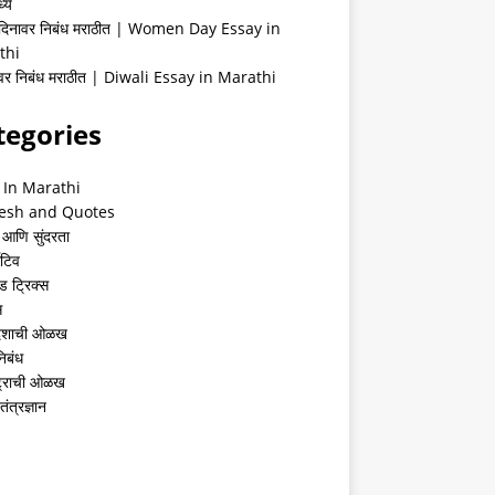
्ये
 दिनावर निबंध मराठीत | Women Day Essay in
thi
ीवर निबंध मराठीत | Diwali Essay in Marathi
tegories
 In Marathi
esh and Quotes
 आणि सुंदरता
ेटिव
ंड ट्रिक्स
स
देशाची ओळख
निबंध
्ट्राची ओळख
तंत्रज्ञान