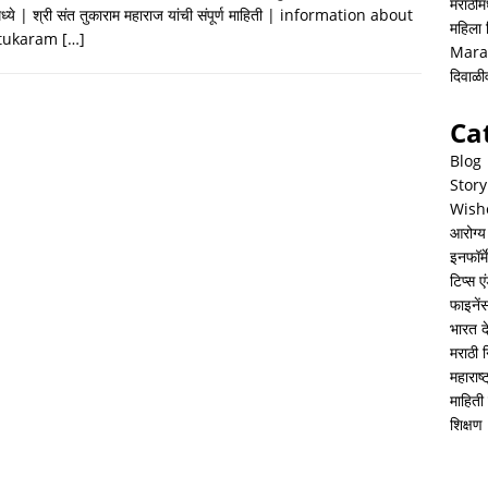
h
i
h
मराठीमध
मध्ये | श्री संत तुकाराम महाराज यांची संपूर्ण माहिती | information about
महिला
a
n
a
 tukaram
[…]
Mara
t
k
r
दिवाळ
s
e
e
Ca
A
d
Blog
p
I
Story
Wish
p
n
आरोग्य
इनफॉर्म
टिप्स ए
फाइनें
भारत 
मराठी 
महाराष
माहिती 
शिक्षण