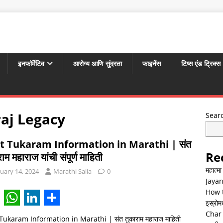
इनफॉर्मेटिव
आरोग्य आणि सुंदरता
फाइनेंस
टिप्स एंड ट्रिक्स
aj Legacy
Sear
t Tukaram Information in Marathi | संत
Re
ाम महाराज यांची संपूर्ण माहिती
महात्म
uary 14, 2024
Marathi Salla
0
Jayan
How t
इस्रोमध्
W
L
S
Char 
Tukaram Information in Marathi | संत तुकाराम महाराज माहिती