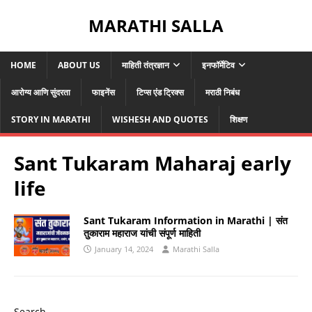
MARATHI SALLA
HOME
ABOUT US
माहिती तंत्रज्ञान
इनफॉर्मेटिव
आरोग्य आणि सुंदरता
फाइनेंस
टिप्स एंड ट्रिक्स
मराठी निबंध
STORY IN MARATHI
WISHESH AND QUOTES
शिक्षण
Sant Tukaram Maharaj early
life
Sant Tukaram Information in Marathi | संत
तुकाराम महाराज यांची संपूर्ण माहिती
January 14, 2024
Marathi Salla
Search