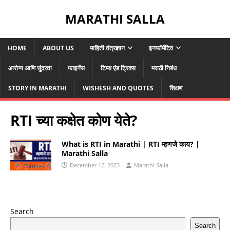
MARATHI SALLA
HOME
ABOUT US
माहिती तंत्रज्ञान
इनफॉर्मेटिव
आरोग्य आणि सुंदरता
फाइनेंस
टिप्स एंड ट्रिक्स
मराठी निबंध
STORY IN MARATHI
WISHESH AND QUOTES
शिक्षण
RTI च्या कक्षेत कोण येते?
What is RTI in Marathi | RTI म्हणजे काय? |
Marathi Salla
December 12, 2023
Marathi Salla
Search
Search