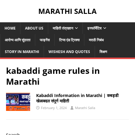
MARATHI SALLA
HOME
ABOUT US
माहिती तंत्रज्ञान
इनफॉर्मेटिव
आरोग्य आणि सुंदरता
फाइनेंस
टिप्स एंड ट्रिक्स
मराठी निबंध
STORY IN MARATHI
WISHESH AND QUOTES
शिक्षण
kabaddi game rules in
Marathi
Kabaddi Information in Marathi | कबड्डी
खेळाबद्दल संपूर्ण माहिती
February 1, 2024
Marathi Salla
Search