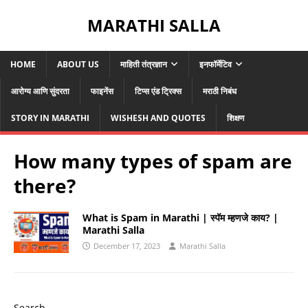
MARATHI SALLA
HOME
ABOUT US
माहिती तंत्रज्ञान
इनफॉर्मेटिव
आरोग्य आणि सुंदरता
फाइनेंस
टिप्स एंड ट्रिक्स
मराठी निबंध
STORY IN MARATHI
WISHESH AND QUOTES
शिक्षण
How many types of spam are
there?
What is Spam in Marathi | स्पॅम म्हणजे काय? |
Marathi Salla
December 17, 2023
Marathi Salla
Search