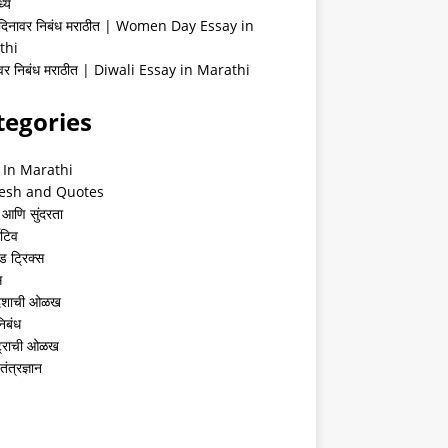
्ये
 दिनावर निबंध मराठीत | Women Day Essay in
thi
ीवर निबंध मराठीत | Diwali Essay in Marathi
tegories
 In Marathi
esh and Quotes
 आणि सुंदरता
ेटिव
ंड ट्रिक्स
स
देशाची ओळख
निबंध
्ट्राची ओळख
तंत्रज्ञान