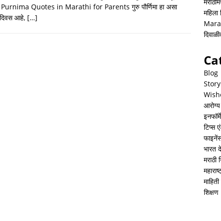
h
i
h
मराठीमध
Purnima Quotes in Marathi for Parents गुरु पौर्णिमा हा असा
महिला
a
n
a
 दिवस आहे,
[…]
Mara
t
k
r
दिवाळ
s
e
e
Ca
A
d
Blog
p
I
Story
Wish
p
n
आरोग्य
इनफॉर्म
टिप्स ए
फाइनें
भारत 
मराठी 
महाराष
माहिती 
शिक्षण