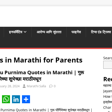
इनफॉर्मेटिव
आरोग्य आणि सुंदरता
फाइनेंस
टिप्स एंड ट्रिक्स
 in Marathi for Parents
Sear
u Purnima Quotes in Marathi | गुरू
Re
िमेच्या शुभेच्छा मराठीमधून
महात्म
uary 28, 2024
Marathi Salla
0
Jayan
How t
इस्रोमध्
W
L
S
Char 
urnima Quotes in Marathi | गुरू पौर्णिमेच्या शुभेच्छा मराठीमधून |