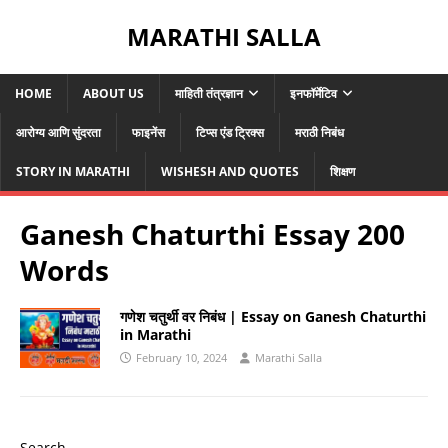
MARATHI SALLA
HOME
ABOUT US
माहिती तंत्रज्ञान
इनफॉर्मेटिव
आरोग्य आणि सुंदरता
फाइनेंस
टिप्स एंड ट्रिक्स
मराठी निबंध
STORY IN MARATHI
WISHESH AND QUOTES
शिक्षण
Ganesh Chaturthi Essay 200
Words
गणेश चतुर्थी वर निबंध | Essay on Ganesh Chaturthi
in Marathi
February 10, 2024
Marathi Salla
Search