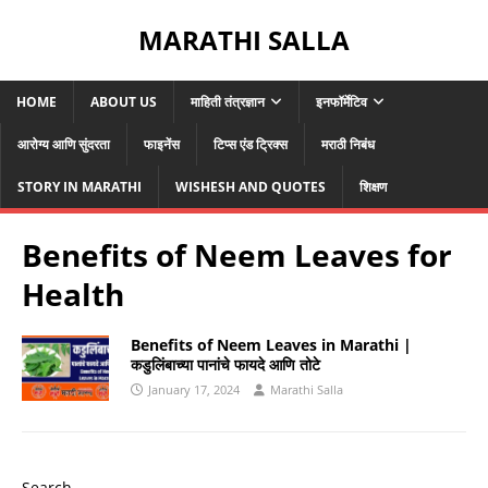
MARATHI SALLA
HOME
ABOUT US
माहिती तंत्रज्ञान
इनफॉर्मेटिव
आरोग्य आणि सुंदरता
फाइनेंस
टिप्स एंड ट्रिक्स
मराठी निबंध
STORY IN MARATHI
WISHESH AND QUOTES
शिक्षण
Benefits of Neem Leaves for
Health
Benefits of Neem Leaves in Marathi |
कडुलिंबाच्या पानांचे फायदे आणि तोटे
January 17, 2024
Marathi Salla
Search