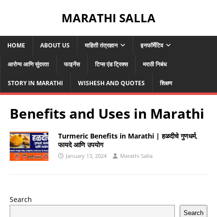
MARATHI SALLA
HOME
ABOUT US
माहिती तंत्रज्ञान
इनफॉर्मेटिव
आरोग्य आणि सुंदरता
फाइनेंस
टिप्स एंड ट्रिक्स
मराठी निबंध
STORY IN MARATHI
WISHESH AND QUOTES
शिक्षण
Benefits and Uses in Marathi
Turmeric Benefits in Marathi | हळदीचे गुणधर्म,
फायदे आणि उपयोग
January 13, 2024
Marathi Salla
Search
Search