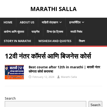
MARATHI SALLA
HOME
ABOUT US
माहिती तंत्रज्ञान
इनफॉर्मेटिव
आरोग्य आणि सुंदरता
फाइनेंस
टिप्स एंड ट्रिक्स
मराठी निबंध
STORY IN MARATHI
WISHESH AND QUOTES
शिक्षण
12वी नंतर कॉमर्स आणि बिजनेस कोर्स
Best course after 12th in marathi | बारावी नंतर
कोणता कोर्स करायचा
February 12, 2024
Marathi Salla
Search
Search