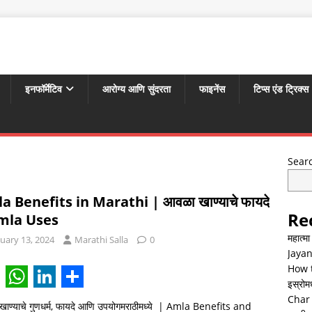
इनफॉर्मेटिव
आरोग्य आणि सुंदरता
फाइनेंस
टिप्स एंड ट्रिक्स
Sear
a Benefits in Marathi | आवळा खाण्याचे फायदे
Re
mla Uses
महात्म
uary 13, 2024
Marathi Salla
0
Jayan
How t
इस्रोमध्
W
L
S
Char 
ाण्याचे गुणधर्म, फायदे आणि उपयोगमराठीमध्ये | Amla Benefits and