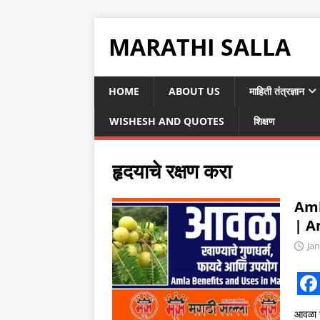
MARATHI SALLA
HOME
ABOUT US
माहिती तंत्रज्ञान
WISHESH AND QUOTES
शिक्षण
हृदयाचे रक्षण करा
Aml
| A
Jan
F
आवळा ख