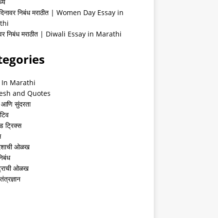
्ये
 दिनावर निबंध मराठीत | Women Day Essay in
thi
ीवर निबंध मराठीत | Diwali Essay in Marathi
tegories
 In Marathi
esh and Quotes
 आणि सुंदरता
ेटिव
ंड ट्रिक्स
स
देशाची ओळख
निबंध
्ट्राची ओळख
तंत्रज्ञान