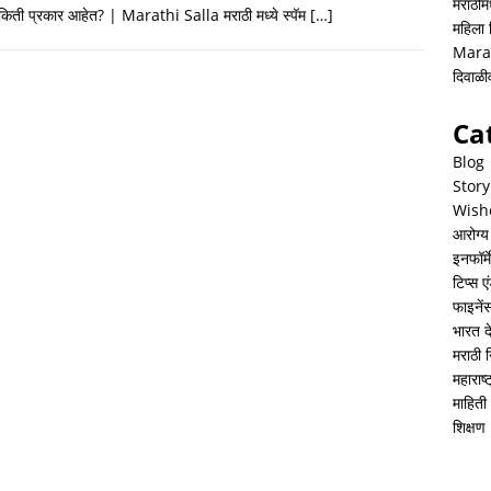
h
i
h
मराठीमध
े किती प्रकार आहेत? | Marathi Salla मराठी मध्ये स्पॅम
[…]
महिला
a
n
a
Mara
t
k
r
दिवाळ
s
e
e
Ca
A
d
Blog
p
I
Story
Wish
p
n
आरोग्य
इनफॉर्म
टिप्स ए
फाइनें
भारत 
मराठी 
महाराष
माहिती 
शिक्षण