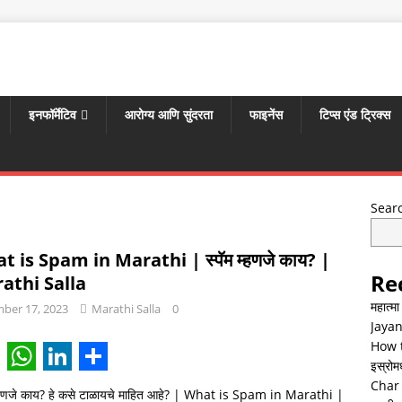
इनफॉर्मेटिव
आरोग्य आणि सुंदरता
फाइनेंस
टिप्स एंड ट्रिक्स
Sear
 is Spam in Marathi | स्पॅम म्हणजे काय? |
Re
athi Salla
महात्म
ber 17, 2023
Marathi Salla
0
Jayan
How t
इस्रोमध्
W
L
S
Char 
म्हणजे काय? हे कसे टाळायचे माहित आहे? | What is Spam in Marathi |