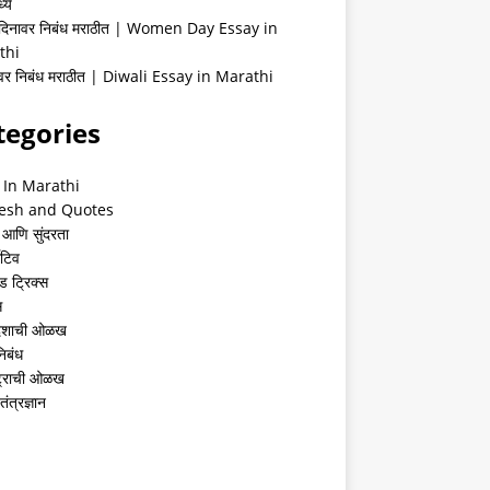
्ये
 दिनावर निबंध मराठीत | Women Day Essay in
thi
ीवर निबंध मराठीत | Diwali Essay in Marathi
tegories
 In Marathi
esh and Quotes
 आणि सुंदरता
ेटिव
ंड ट्रिक्स
स
देशाची ओळख
निबंध
्ट्राची ओळख
तंत्रज्ञान