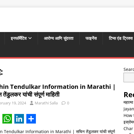
इनफॉर्मेटिव
आरोग्य आणि सुंदरता
फाइनेंस
टिप्स एंड ट्रिक्स
:
Sear
hin Tendulkar Information in Marathi |
Re
तेंडुलकर यांची संपूर्ण माहिती
महात्म
bruary 19, 2024
Marathi Salla
0
Jayan
How t
इस्रोमध्
W
L
S
Char 
n Tendulkar Information in Marathi | सचिन तेंडुलकर यांची संपूर्ण