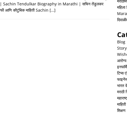
h
i
h
मराठीमध
ी | Sachin Tendulkar Biography in Marathi | सचिन तेंडुलकर
महिला
a
n
a
राफी आणि कौटुंबिक माहिती Sachin
[…]
Mara
t
k
r
दिवाळ
s
e
e
Ca
A
d
Blog
p
I
Story
Wish
p
n
आरोग्य
इनफॉर्म
टिप्स ए
फाइनें
भारत 
मराठी 
महाराष
माहिती 
शिक्षण