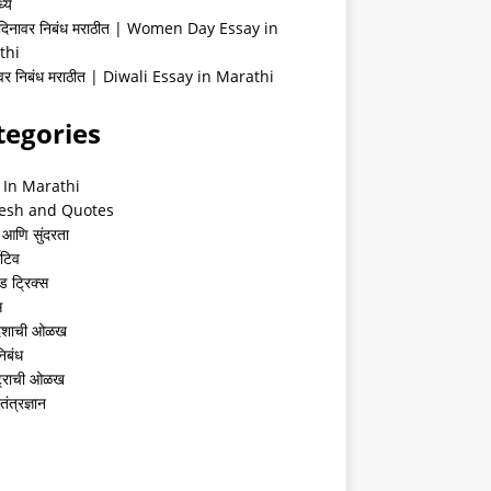
्ये
 दिनावर निबंध मराठीत | Women Day Essay in
thi
ीवर निबंध मराठीत | Diwali Essay in Marathi
tegories
 In Marathi
esh and Quotes
 आणि सुंदरता
ेटिव
ंड ट्रिक्स
स
देशाची ओळख
निबंध
्ट्राची ओळख
तंत्रज्ञान