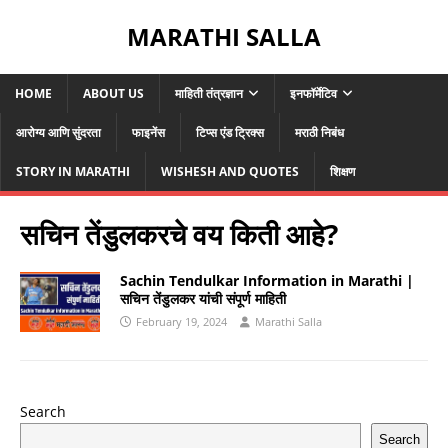
MARATHI SALLA
HOME
ABOUT US
माहिती तंत्रज्ञान
इनफॉर्मेटिव
आरोग्य आणि सुंदरता
फाइनेंस
टिप्स एंड ट्रिक्स
मराठी निबंध
STORY IN MARATHI
WISHESH AND QUOTES
शिक्षण
सचिन तेंडुलकरचे वय किती आहे?
Sachin Tendulkar Information in Marathi |
सचिन तेंडुलकर यांची संपूर्ण माहिती
February 19, 2024
Marathi Salla
Search
Search