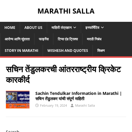
MARATHI SALLA
HOME
ABOUT US
माहिती तंत्रज्ञान
इनफॉर्मेटिव
आरोग्य आणि सुंदरता
फाइनेंस
टिप्स एंड ट्रिक्स
मराठी निबंध
STORY IN MARATHI
WISHESH AND QUOTES
शिक्षण
सचिन तेंडुलकरची आंतरराष्ट्रीय क्रिकेट
कारकीर्द
Sachin Tendulkar Information in Marathi |
सचिन तेंडुलकर यांची संपूर्ण माहिती
February 19, 2024
Marathi Salla
Search