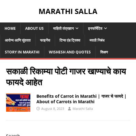
MARATHI SALLA
HOME
ABOUT US
माहिती तंत्रज्ञान
इनफॉर्मेटिव
आरोग्य आणि सुंदरता
फाइनेंस
टिप्स एंड ट्रिक्स
मराठी निबंध
STORY IN MARATHI
WISHESH AND QUOTES
शिक्षण
सकाळी रिकाम्या पोटी गाजर खाण्याचे काय
फायदे आहेत
Benefits of Carrot in Marathi | गाजर चे फायदे |
About of Carrots in Marathi
August 8, 2023
Marathi Salla
Search