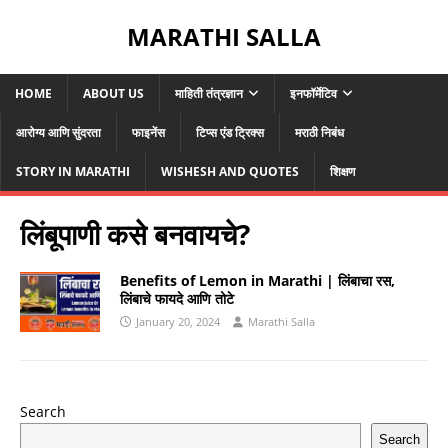
MARATHI SALLA
HOME
ABOUT US
माहिती तंत्रज्ञान
इनफॉर्मेटिव
आरोग्य आणि सुंदरता
फाइनेंस
टिप्स एंड ट्रिक्स
मराठी निबंध
STORY IN MARATHI
WISHESH AND QUOTES
शिक्षण
लिंबूपाणी कसे बनवायचे?
Benefits of Lemon in Marathi | लिंबाचा रस,
लिंबाचे फायदे आणि तोटे
January 20, 2024
Marathi Salla
Search
Search