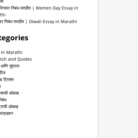
्ये
 दिनावर निबंध मराठीत | Women Day Essay in
thi
ीवर निबंध मराठीत | Diwali Essay in Marathi
tegories
 In Marathi
esh and Quotes
 आणि सुंदरता
ेटिव
ंड ट्रिक्स
स
देशाची ओळख
निबंध
्ट्राची ओळख
तंत्रज्ञान