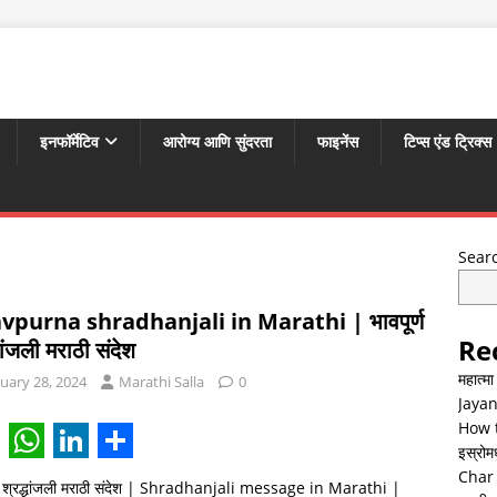
इनफॉर्मेटिव
आरोग्य आणि सुंदरता
फाइनेंस
टिप्स एंड ट्रिक्स
Sear
vpurna shradhanjali in Marathi | भावपूर्ण
Re
धांजली मराठी संदेश
महात्म
uary 28, 2024
Marathi Salla
0
Jayan
How t
इस्रोमध्
W
L
S
Char 
्ण श्रद्धांजली मराठी संदेश | Shradhanjali message in Marathi |