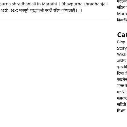
h
i
h
मराठीमध
urna shradhanjali in Marathi | Bhavpurna shradhanjali
महिला
a
n
a
athi text भावपूर्ण श्रद्धांजली मराठी संदेश कोणालाही
[…]
Mara
t
k
r
दिवाळ
s
e
e
Ca
A
d
Blog
p
I
Story
Wish
p
n
आरोग्य
इनफॉर्म
टिप्स ए
फाइनें
भारत 
मराठी 
महाराष
माहिती 
शिक्षण