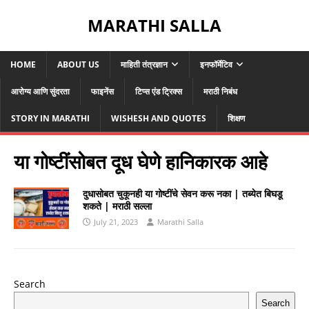
MARATHI SALLA
HOME
ABOUT US
माहिती तंत्रज्ञान
इनफॉर्मेटिव
आरोग्य आणि सुंदरता
फाइनेंस
टिप्स एंड ट्रिक्स
मराठी निबंध
STORY IN MARATHI
WISHESH AND QUOTES
शिक्षण
या गोष्टींसोबत दूध घेणे हानिकारक आहे
दुधासोबत चुकूनही या गोष्टींचे सेवन करू नका | तब्येत बिघडू
शकते | मराठी सल्ला
July 21, 2023
Marathi Salla
Search
Search