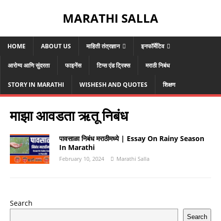
MARATHI SALLA
HOME
ABOUT US
माहिती तंत्रज्ञान
इनफॉर्मेटिव
आरोग्य आणि सुंदरता
फाइनेंस
टिप्स एंड ट्रिक्स
मराठी निबंध
STORY IN MARATHI
WISHESH AND QUOTES
शिक्षण
माझा आवडता ऋतू निबंध
पावसाळा निबंध मराठीमध्ये | Essay On Rainy Season
In Marathi
February 10, 2024
Marathi Salla
Search
Search