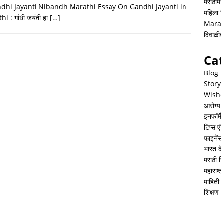
h
i
h
मराठीमध
dhi Jayanti Nibandh Marathi Essay On Gandhi Jayanti in
महिला
a
n
a
i : गांधी जयंती हा
[…]
Mara
t
k
r
दिवाळ
s
e
e
Ca
A
d
Blog
p
I
Story
Wish
p
n
आरोग्य
इनफॉर्म
टिप्स ए
फाइनें
भारत 
मराठी 
महाराष
माहिती 
शिक्षण