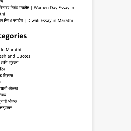
्ये
 दिनावर निबंध मराठीत | Women Day Essay in
thi
ीवर निबंध मराठीत | Diwali Essay in Marathi
tegories
 In Marathi
esh and Quotes
 आणि सुंदरता
ेटिव
ंड ट्रिक्स
स
देशाची ओळख
निबंध
्ट्राची ओळख
तंत्रज्ञान