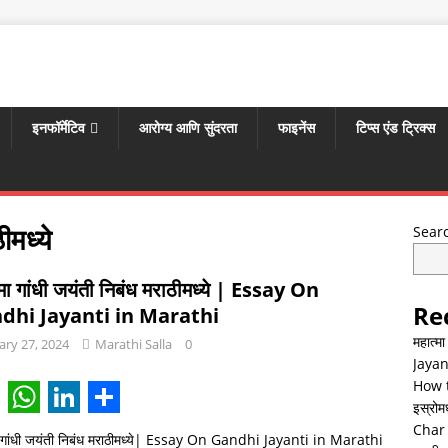
इनफॉर्मेटिव
आरोग्य आणि सुंदरता
फाइनेंस
टिप्स एंड ट्रिक्स
ीमध्ये
Sear
्मा गांधी जयंती निबंध मराठीमध्ये | Essay On
Re
dhi Jayanti in Marathi
महात्म
ary 27, 2024
Marathi Salla
0
Jayan
How t
इस्रोमध्
W
L
S
Char 
ा गांधी जयंती निबंध मराठीमध्ये| Essay On Gandhi Jayanti in Marathi