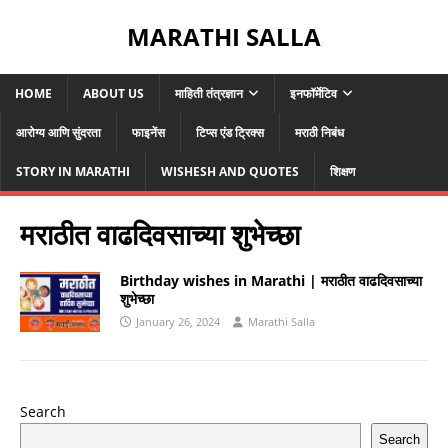
MARATHI SALLA
HOME
ABOUT US
माहिती तंत्रज्ञान
इनफॉर्मेटिव
आरोग्य आणि सुंदरता
फाइनेंस
टिप्स एंड ट्रिक्स
मराठी निबंध
STORY IN MARATHI
WISHESH AND QUOTES
शिक्षण
मराठीत वाढदिवसाच्या शुभेच्छा
Birthday wishes in Marathi | मराठीत वाढदिवसाच्या
शुभेच्छा
January 26, 2024
Marathi Salla
Search
Search