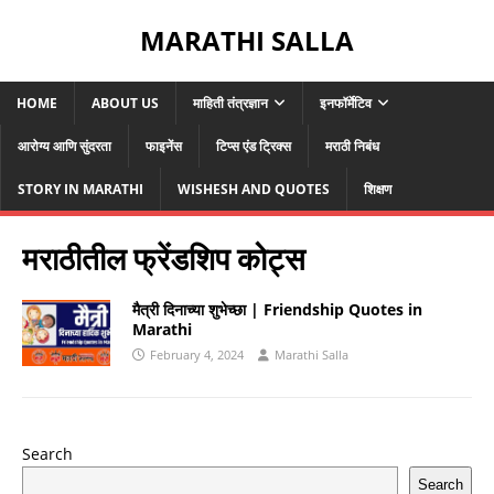
MARATHI SALLA
HOME
ABOUT US
माहिती तंत्रज्ञान
इनफॉर्मेटिव
आरोग्य आणि सुंदरता
फाइनेंस
टिप्स एंड ट्रिक्स
मराठी निबंध
STORY IN MARATHI
WISHESH AND QUOTES
शिक्षण
मराठीतील फ्रेंडशिप कोट्स
मैत्री दिनाच्या शुभेच्छा | Friendship Quotes in
Marathi
February 4, 2024
Marathi Salla
Search
Search