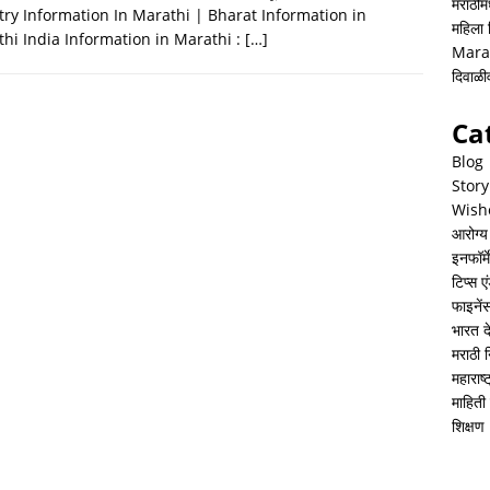
h
i
h
मराठीमध
ry Information In Marathi | Bharat Information in
महिला
a
n
a
hi India Information in Marathi :
[…]
Mara
t
k
r
दिवाळ
s
e
e
Ca
A
d
Blog
p
I
Story
Wish
p
n
आरोग्य
इनफॉर्म
टिप्स ए
फाइनें
भारत 
मराठी 
महाराष
माहिती 
शिक्षण