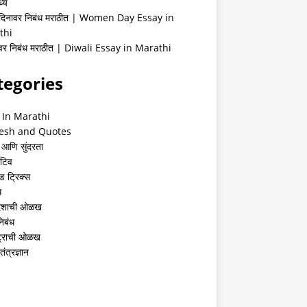
्ये
 दिनावर निबंध मराठीत | Women Day Essay in
thi
ीवर निबंध मराठीत | Diwali Essay in Marathi
tegories
 In Marathi
esh and Quotes
 आणि सुंदरता
ेटिव
ंड ट्रिक्स
स
देशाची ओळख
निबंध
्ट्राची ओळख
तंत्रज्ञान