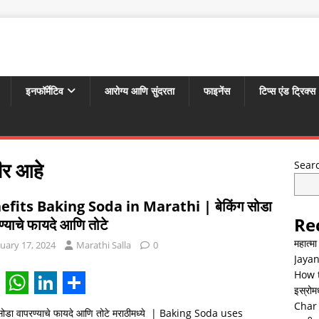
इनफॉर्मेटिव
आरोग्य आणि सुंदरता
फाइनेंस
टिप्स एंड ट्रिक्स
ीर आहे
Sear
efits Baking Soda in Marathi | बेकिंग सोडा
Re
ण्याचे फायदे आणि तोटे
महात्म
uary 17, 2024
Marathi Salla
0
Jayan
How t
इस्रोमध्
W
L
S
Char 
 सोडा वापरण्याचे फायदे आणि तोटे मराठीमध्ये | Baking Soda uses