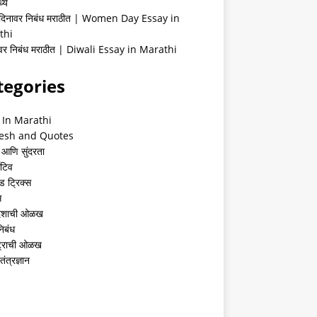
्ये
 दिनावर निबंध मराठीत | Women Day Essay in
thi
ीवर निबंध मराठीत | Diwali Essay in Marathi
tegories
 In Marathi
esh and Quotes
 आणि सुंदरता
ेटिव
ंड ट्रिक्स
स
देशाची ओळख
निबंध
्ट्राची ओळख
तंत्रज्ञान