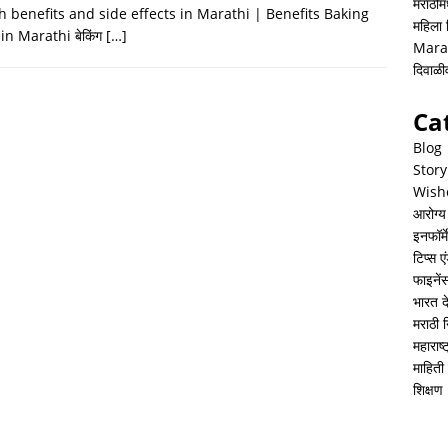
h
i
h
मराठीमध
h benefits and side effects in Marathi | Benefits Baking
महिला
a
n
a
in Marathi बेकिंग
[…]
Mara
t
k
r
दिवाळ
s
e
e
Ca
A
d
Blog
p
I
Story
Wish
p
n
आरोग्य
इनफॉर्म
टिप्स ए
फाइनें
भारत 
मराठी 
महाराष
माहिती 
शिक्षण