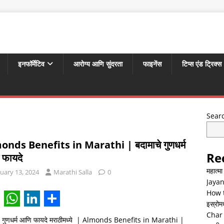
इनफॉर्मेटिव
आरोग्य आणि सुंदरता
फाइनेंस
टिप्स एंड ट्रिक्स
Sear
onds Benefits in Marathi | बदामाचे गुणधर्म
Re
फायदे
महात्म
uary 13, 2024
Marathi Salla
0
Jayan
How t
इस्रोमध्
W
L
S
Char 
े गुणधर्म आणि फायदे मराठीमध्ये | Almonds Benefits in Marathi |