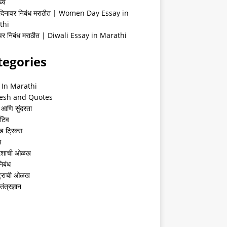
्ये
 दिनावर निबंध मराठीत | Women Day Essay in
thi
ीवर निबंध मराठीत | Diwali Essay in Marathi
tegories
 In Marathi
esh and Quotes
 आणि सुंदरता
ेटिव
ंड ट्रिक्स
स
देशाची ओळख
निबंध
्ट्राची ओळख
तंत्रज्ञान