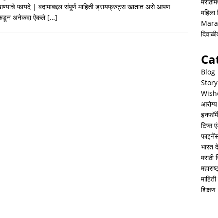
h
i
h
मराठीमध
ाण्याचे फायदे | बदामाबद्दल संपूर्ण माहिती ड्रायफ्रुट्स खातात असे आपण
महिला
a
n
a
ंकडून अनेकदा ऐकले
[…]
Mara
t
k
r
दिवाळ
s
e
e
Ca
A
d
Blog
p
I
Story
Wish
p
n
आरोग्य
इनफॉर्म
टिप्स ए
फाइनें
भारत 
मराठी 
महाराष
माहिती 
शिक्षण