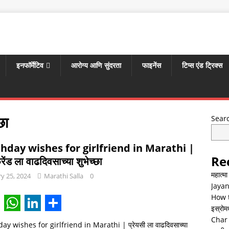
इनफॉर्मेटिव
आरोग्य आणि सुंदरता
फाइनेंस
टिप्स एंड ट्रिक्स
छा
Sear
thday wishes for girlfriend in Marathi |
Re
्रेंड ला वाढदिवसाच्या शुभेच्छा
महात्म
y 25, 2024
Marathi Salla
0
Jayan
How t
इस्रोमध्
W
L
S
Char 
day wishes for girlfriend in Marathi | प्रेयसी ला वाढदिवसाच्या