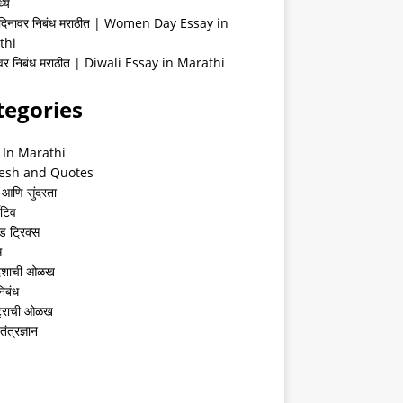
्ये
 दिनावर निबंध मराठीत | Women Day Essay in
thi
ीवर निबंध मराठीत | Diwali Essay in Marathi
tegories
 In Marathi
esh and Quotes
 आणि सुंदरता
ेटिव
ंड ट्रिक्स
स
देशाची ओळख
निबंध
्ट्राची ओळख
तंत्रज्ञान