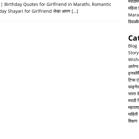
h
i
h
मराठीमध
्छा | Birthday Quotes for Girlfriend in Marathi, Romantic
महिला
a
n
a
day Shayari for Girlfriend जेव्हा आपण
[…]
Mara
t
k
r
दिवाळ
s
e
e
Ca
A
d
Blog
p
I
Story
Wish
p
n
आरोग्य
इनफॉर्म
टिप्स ए
फाइनें
भारत 
मराठी 
महाराष
माहिती 
शिक्षण